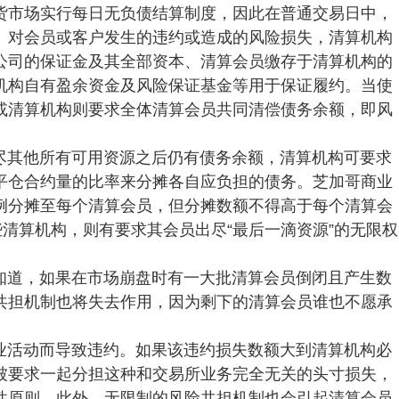
货市场实行每日无负债结算制度，因此在普通交易日中，
。对会员或客户发生的违约或造成的风险损失，清算机构
公司的保证金及其全部资本、清算会员缴存于清算机构的
机构自有盈余资金及风险保证基金等用于保证履约。当使
或清算机构则要求全体清算会员共同清偿债务余额，即风
尽其他所有可用资源之后仍有债务余额，清算机构可要求
平仓合约量的比率来分摊各自应负担的债务。芝加哥商业
例分摊至每个清算会员，但分摊数额不得高于每个清算会
些清算机构，则有要求其会员出尽“最后一滴资源”的无限权
知道，如果在市场崩盘时有一大批清算会员倒闭且产生数
共担机制也将失去作用，因为剩下的清算会员谁也不愿承
业活动而导致违约。如果该违约损失数额大到清算机构必
被要求一起分担这种和交易所业务完全无关的头寸损失，
性原则。此外，无限制的风险共担机制也会引起清算会员