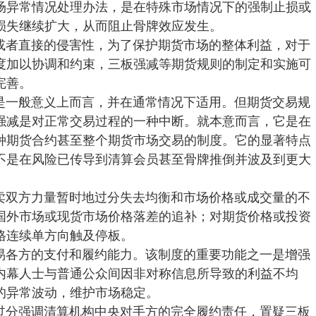
场异常情况处理办法，是在特殊市场情况下的强制止损或
损失继续扩大，从而阻止骨牌效应发生。
或者直接的侵害性，为了保护期货市场的整体利益，对于
度加以协调和约束，三板强减等期货规则的制定和实施可
完善。
是一般意义上而言，并在通常情况下适用。但期货交易规
强减是对正常交易过程的一种中断。就本意而言，它是在
种期货合约甚至整个期货市场交易的制度。它的显著特点
不是在风险已传导到清算会员甚至骨牌推倒并波及到更大
卖双方力量暂时地过分失去均衡和市场价格或成交量的不
国外市场或现货市场价格落差的追补；对期货价格或投资
格连续单方向触及停板。
易各方的支付和履约能力。该制度的重要功能之一是增强
内幕人士与普通公众间因非对称信息所导致的利益不均
的异常波动，维护市场稳定。
过分强调清算机构中央对手方的完全履约责任，置疑三板