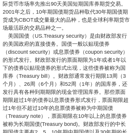
际货币市场率先推出90天美国短期国库券期货交易。
2001年之后，10年期国债期货品种取代30年期国债期
货成为CBOT成交量最大的品种，也是全球利率期货市
场最活跃的交易品种之一。
美国国债（US.Treasury security）是由财政部发行
的美国政府的直接债务。国债一般以贴现债券
（discount security）或息票债券（coupon security）
的形式发行。财政部发行的票面期限为1年或者1年以
下的债券以贴现债券的形式出现，这些债券被称为国
库券（Treasury bill）。财政部通常发行期限13周（3
个月）、26周（6个月）和52周（1年）的国库券，还
发行具有各种到期期限的现金管理国库券。那些票面
期限超过1年的债券以息票债券形式发行，票面期限超
过1年但不超过10年的息票债券被称为中期国债
（Treasury note），票面期限在10年以上的息票债券
被称为长期国债(Treasury bond)。财政部发行的中长
期国债主要有2、5、10年期中期国债以及30年期的长