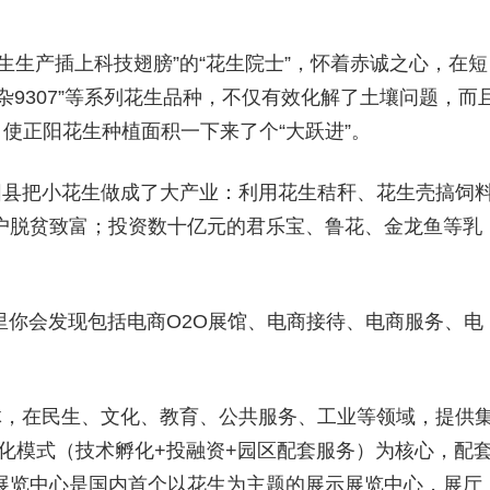
生生产插上科技翅膀”的“花生院士”，怀着赤诚之心，在短
远杂9307”等系列花生品种，不仅有效化解了土壤问题，而
，使正阳花生种植面积一下来了个“大跃进”。
阳县把小花生做成了大产业：利用花生秸秆、花生壳搞饲
户脱贫致富；投资数十亿元的君乐宝、鲁花、金龙鱼等乳
。
里你会发现包括电商O2O展馆、电商接待、电商服务、电
体，在民生、文化、教育、公共服务、工业等领域，提供
”孵化模式（技术孵化+投融资+园区配套服务）为核心，配
展览中心是国内首个以花生为主题的展示展览中心，展厅