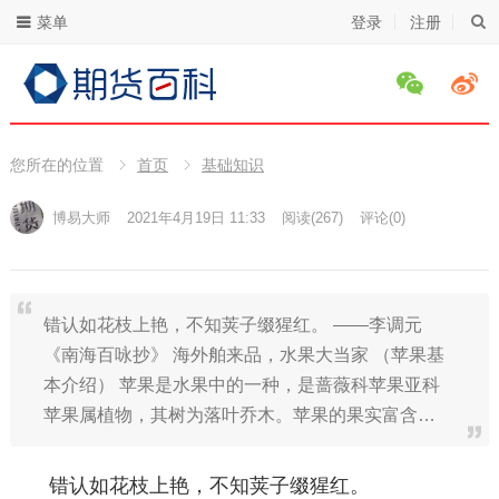
菜单
登录
注册
您所在的位置
首页
基础知识
博易大师
2021年4月19日 11:33
阅读
(267)
评论(0)
错认如花枝上艳，不知荚子缀猩红。 ——李调元
《南海百咏抄》 海外舶来品，水果大当家 （苹果基
本介绍） 苹果是水果中的一种，是蔷薇科苹果亚科
苹果属植物，其树为落叶乔木。苹果的果实富含…
错认如花枝上艳，不知荚子缀猩红。