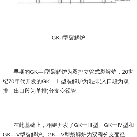
GK-I型裂解炉
早期的GK—I型裂解炉为双排立管式裂解炉，20世
纪70年代开发的GK一Ⅱ型裂解炉为混排(入口段为双
排，出口段为单排)分支变径管。
在此基础上，相继开发了GK一Ⅲ型、GK一Ⅳ型和
GK—V型裂解炉。GK—V型裂解炉为双程分支变径