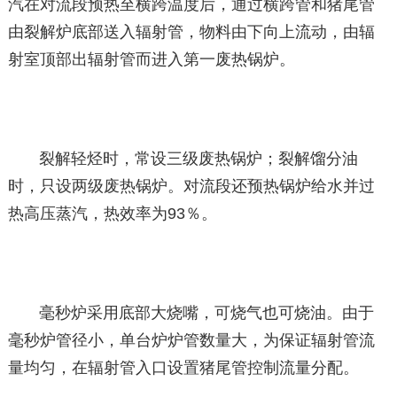
汽在对流段预热至横跨温度后，通过横跨管和猪尾管
由裂解炉底部送入辐射管，物料由下向上流动，由辐
射室顶部出辐射管而进入第一废热锅炉。
裂解轻烃时，常设三级废热锅炉；裂解馏分油
时，只设两级废热锅炉。对流段还预热锅炉给水并过
热高压蒸汽，热效率为93％。
毫秒炉采用底部大烧嘴，可烧气也可烧油。由于
毫秒炉管径小，单台炉炉管数量大，为保证辐射管流
量均匀，在辐射管入口设置猪尾管控制流量分配。