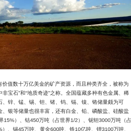
拥有价值数十万亿美金的矿产资源，而且种类齐全，被称为
中非宝石”和“地质奇迹”之称。全国蕴藏多种有色金属、稀
石、锌、锰、锡、钽、锗、钨、镉、镍、铬储量颇为可
金、银等储量也很丰富，还有白金、铅、磷酸盐、硅酸盐
15%）、钴450万吨（占世界1/2）、铌钽3000万吨（
%）、锡45万吨、黄金600吨、铁10亿吨、锂3100万吨、