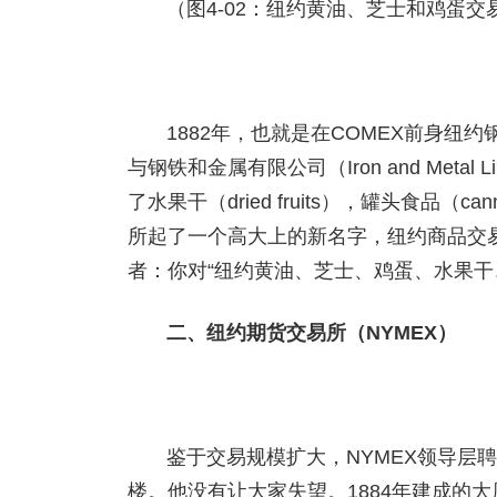
（图4-02：纽约黄油、芝士和鸡蛋交
1882年，也就是在COMEX前身纽约钢铁和金属
与钢铁和金属有限公司（Iron and Met
了水果干（dried fruits），罐头食品（c
所起了一个高大上的新名字，纽约商品交易所（NewY
者：你对“纽约黄油、芝士、鸡蛋、水果干
二、纽约期货交易所（NYMEX）
鉴于交易规模扩大，NYMEX领导层聘请纽
楼。他没有让大家失望。1884年建成的