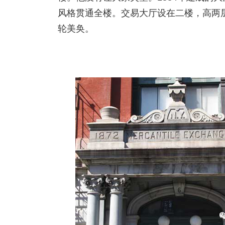
风格贯通全楼。交易大厅设在二楼，高两层
轮美奂。