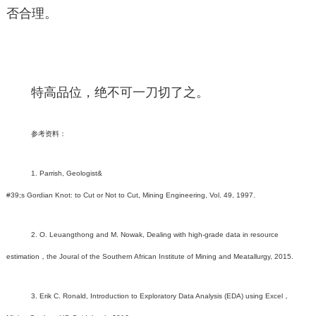
否合理。
特高品位，绝不可一刀切了之。
参考资料：
1. Parrish, Geologist&
#39;s Gordian Knot: to Cut or Not to Cut, Mining Engineering, Vol. 49, 1997.
2. O. Leuangthong and M. Nowak, Dealing with high-grade data in resource
estimation，the Joural of the Southern African Institute of Mining and Meatallurgy, 2015.
3. Erik C. Ronald, Introduction to Exploratory Data Analysis (EDA) using Excel，