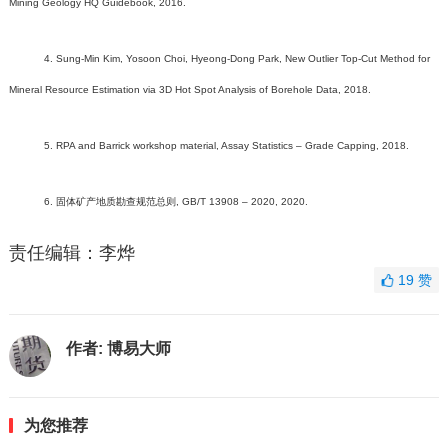
Mining Geology HQ Guidebook, 2016.
4. Sung-Min Kim, Yosoon Choi, Hyeong-Dong Park, New Outlier Top-Cut Method for
Mineral Resource Estimation via 3D Hot Spot Analysis of Borehole Data, 2018.
5. RPA and Barrick workshop material, Assay Statistics – Grade Capping, 2018.
6. 固体矿产地质勘查规范总则, GB/T 13908 – 2020, 2020.
责任编辑：李烨
19
赞
作者:
博易大师
为您推荐