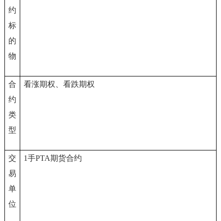
约
标
的
物
合
看涨期权、看跌期权
约
类
型
交
1
手PTA期货合约
易
单
位