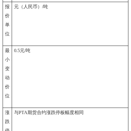
报
元（人民币）/吨
价
单
位
最
0.5
元/吨
小
变
动
价
位
涨
与PTA期货合约涨跌停板幅度相同
跌
停