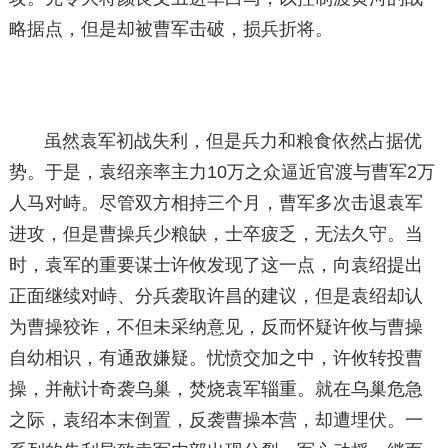
略据点，但是却被曹军击破，损兵折将。
虽然袁军初战失利，但是兵力和粮食依然占据优
势。于是，袁绍亲率主力10万之众逼近官渡与曹军2万
人马对峙。尽管双方相持三个月，曹军多次击退袁军
进攻，但是曹操兵少粮缺，士卒疲乏，无法久守。当
时，袁军的重要谋士许攸发现了这一点，向袁绍提出
正面继续对峙、分兵袭取许昌的建议，但是袁绍却认
为曹操狡诈，不但未采纳意见，反而怀疑许攸与曹操
自幼相识，有通敌嫌疑。忧愤交加之中，许攸转投曹
操，并献计奇袭乌巢，焚烧袁军辎重。就在乌巢危急
之际，袁绍本末倒置，反袭曹操本营，却遭埋伏。一