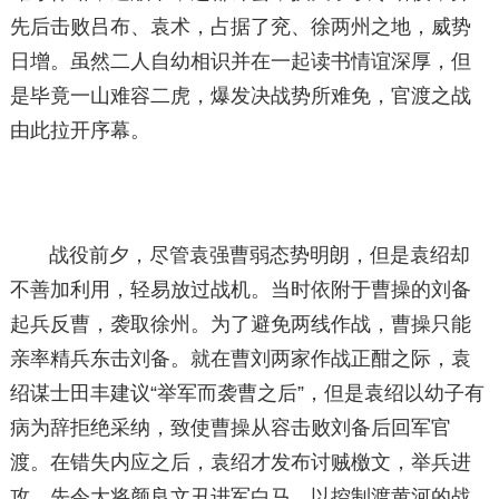
先后击败吕布、袁术，占据了兖、徐两州之地，威势
日增。虽然二人自幼相识并在一起读书情谊深厚，但
是毕竟一山难容二虎，爆发决战势所难免，官渡之战
由此拉开序幕。
战役前夕，尽管袁强曹弱态势明朗，但是袁绍却
不善加利用，轻易放过战机。当时依附于曹操的刘备
起兵反曹，袭取徐州。为了避免两线作战，曹操只能
亲率精兵东击刘备。就在曹刘两家作战正酣之际，袁
绍谋士田丰建议“举军而袭曹之后”，但是袁绍以幼子有
病为辞拒绝采纳，致使曹操从容击败刘备后回军官
渡。在错失内应之后，袁绍才发布讨贼檄文，举兵进
攻。先令大将颜良文丑进军白马，以控制渡黄河的战