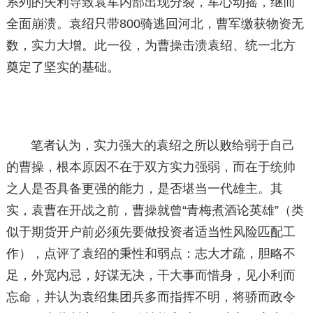
系列的失利导致袁军内部出现分裂，军心动摇，继而
全面崩溃。袁绍只带800骑逃回河北，曹军缴获物资无
数，实力大增。此一役，为曹操击溃袁绍、统一北方
奠定了坚实的基础。
笔者认为，实力强大的袁绍之所以败给弱于自己
的曹操，根本原因不在于双方实力强弱，而在于统帅
之人是否具备更强的能力，是否堪当一代雄主。其
实，袁曹在开战之前，曹操就曾“青梅煮酒论英雄”（类
似于期货开户前必须先要做投资者适当性风险匹配工
作），点评了袁绍的秉性和弱点：志大才疏，胆略不
足，外宽内忌，好谋无决，干大事而惜身，见小利而
忘命，并认为袁绍集团兵多而指挥不明，将骄而政令