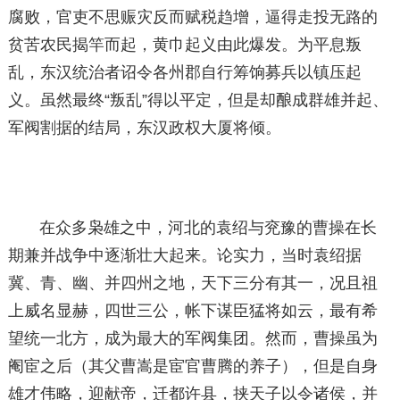
腐败，官吏不思赈灾反而赋税趋增，逼得走投无路的
贫苦农民揭竿而起，黄巾起义由此爆发。为平息叛
乱，东汉统治者诏令各州郡自行筹饷募兵以镇压起
义。虽然最终“叛乱”得以平定，但是却酿成群雄并起、
军阀割据的结局，东汉政权大厦将倾。
在众多枭雄之中，河北的袁绍与兖豫的曹操在长
期兼并战争中逐渐壮大起来。论实力，当时袁绍据
冀、青、幽、并四州之地，天下三分有其一，况且祖
上威名显赫，四世三公，帐下谋臣猛将如云，最有希
望统一北方，成为最大的军阀集团。然而，曹操虽为
阉宦之后（其父曹嵩是宦官曹腾的养子），但是自身
雄才伟略，迎献帝，迁都许县，挟天子以令诸侯，并