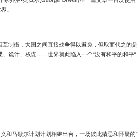
乔治•奥威尔(George Orwell)在一篇文章中首次使用
世界。
相互制衡，大国之间直接战争得以避免，但取而代之的是
、诡计、权谋……世界就此陷入一个“没有和平的和平”
主义和马歇尔计划计划相继出台，一场彼此猜忌和怀疑的”