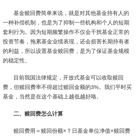
基金赎回费简单来说，就是对其他基金持有人的
一种补偿机制，也是为了抑制一些机构和个人的短期
套利行为。因为短期频繁操作不仅会干扰基金正常的
投资节奏，拖累基金业绩表现，还会损害长期持有者
的利益，所以设置基金赎回费，是为了保证基金规模
的稳定性。
目前我国法律规定，开放式基金可以收取赎回
费，但赎回费率不得超过赎回金额的3%。我们平时买
基金，当然是在这个基础上越低越好咯。
二、赎回费怎么计算
赎回费用＝赎回份额×Ｔ日基金单位净值×赎回费