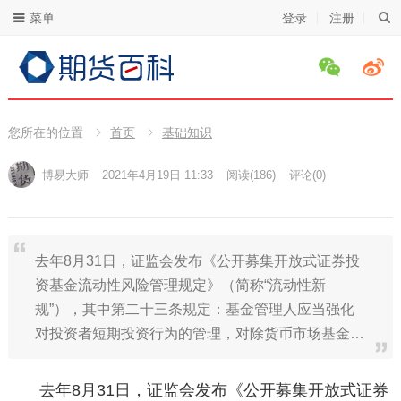
菜单
登录
注册
您所在的位置
首页
基础知识
博易大师
2021年4月19日 11:33
阅读
(186)
评论(0)
去年8月31日，证监会发布《公开募集开放式证券投
资基金流动性风险管理规定》（简称“流动性新
规”），其中第二十三条规定：基金管理人应当强化
对投资者短期投资行为的管理，对除货币市场基金…
去年8月31日，证监会发布《公开募集开放式证券