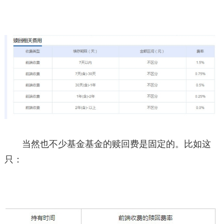
当然也不少基金基金的赎回费是固定的。比如这
只：