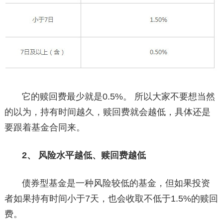
它的赎回费最少就是0.5%。 所以大家不要想当然
的以为，持有时间越久，赎回费就会越低，具体还是
要跟着基金合同来。
2、 风险水平越低、赎回费越低
债券型基金是一种风险较低的基金，但如果投资
者如果持有时间小于7天，也会收取不低于1.5%的赎回
费。