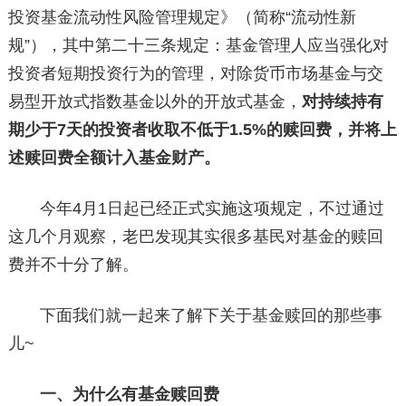
投资基金流动性风险管理规定》（简称“流动性新
规”），其中第二十三条规定：基金管理人应当强化对
投资者短期投资行为的管理，对除货币市场基金与交
易型开放式指数基金以外的开放式基金，
对持续持有
期少于7天的投资者收取不低于1.5%的赎回费，并将上
述赎回费全额计入基金财产。
今年4月1日起已经正式实施这项规定，不过通过
这几个月观察，老巴发现其实很多基民对基金的赎回
费并不十分了解。
下面我们就一起来了解下关于基金赎回的那些事
儿~
一、为什么有基金赎回费