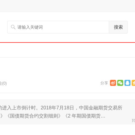
搜索
(0)
约进入上市倒计时。2018年7月18日，中国金融期货交易所
》《国债期货合约交割细则》《2 年期国债期货…