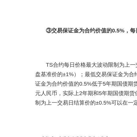
③
交易保证金为合约价值的0.5%，每
TS合约每日价格最大波动限制为上一
盘基准价的±1%）；最低交易保证金为合约
证金为合约价值的0.5%低于5年期国债期
元人民币，实际上2年期和5年期国债期货
制为上一交易日结算价的±0.5%可以在