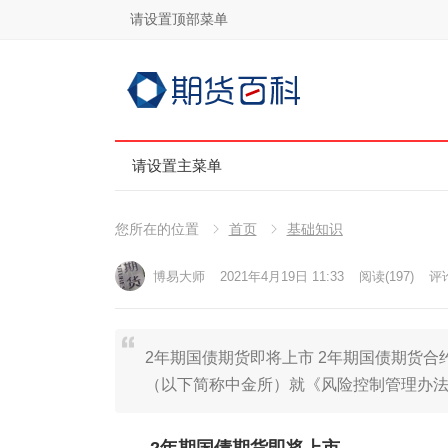
请设置顶部菜单
请设置主菜单
您所在的位置
首页
基础知识
博易大师
2021年4月19日 11:33
阅读
(197)
评论
2年期国债期货即将上市 2年期国债期货合
（以下简称中金所）就《风险控制管理办法