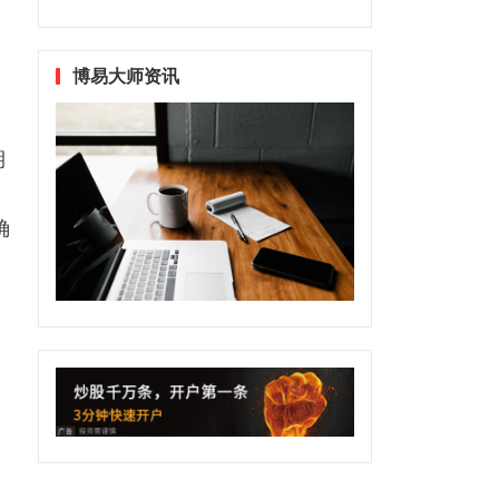
博易大师资讯
期
确