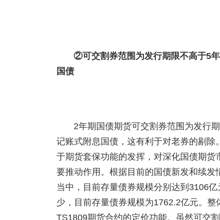
②可交割券范围为发行期限不高于5年、
国债
2年期国债期货可交割券范围为发行期限
记账式附息国债，这有利于对老券的剔除
于期货套保功能的发挥，对深化国债期货
要推动作用。根据目前的国债新发和续发情况
当中，目前存量债券规模分别达到3106亿元和
少，目前存量债券规模为1762.2亿元
TS1809期货合约的定价功能。虽然可