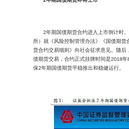
2年期国债期货即将上市
2年期国债期货合约进入上市倒计时。2
所）就《风险控制管理办法》《国债期货合
货合约交易细则》向社会征求意见。随后
债期货交易，合约正式挂牌时间是2018
保2年期国债期货平稳推出和稳健运行。