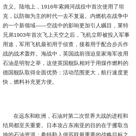
含义。陆地上，1916年索姆河战役中首次使用了坦
克，以防御为主的时代一去不复返。内燃机在战争中
的一个新领域——空战中的影响更加引人瞩目，莱特
兄弟1903年首次飞上天空之后，飞机立即被投入军事
用途，军用飞机最初用于侦查，接着用于配合步兵作
战的战术轰炸。海战中，英国战前强迫皇家海军改用
石油是明智之举，这使英国舰队相对于用煤作燃料的
德国舰队取得全面优势：活动范围更大，航行速度更
快，燃料补充更方便。
在远东和欧洲，石油对第二次世界大战的进程和
结局都至关重要。日本攻占东南亚的目的在于攫取当
地的石油资源；希特勒入侵苏联最重要的战略目标之