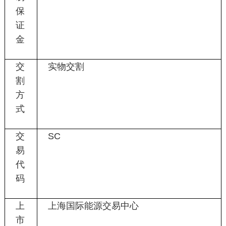
保
证
金
交
实物交割
割
方
式
交
SC
易
代
码
上
上海国际能源交易中心
市