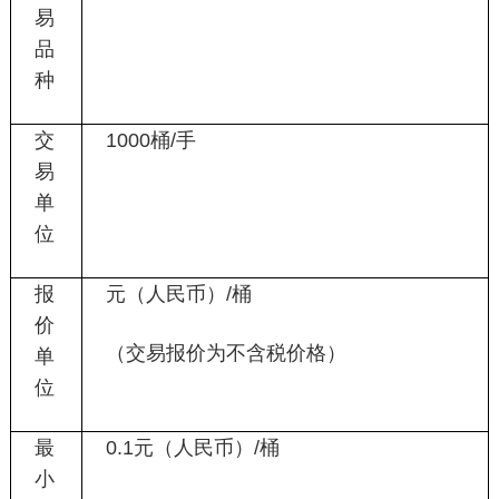
易
品
种
交
1000
桶
/
手
易
单
位
报
元（人民币）
/
桶
价
（交易报价为不含税价格）
单
位
最
0.1
元（人民币）
/
桶
小