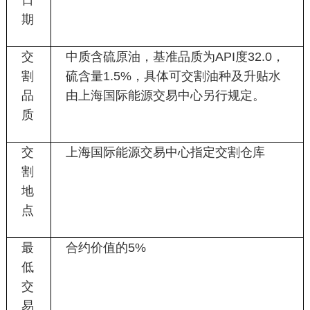
日
期
交
中质含硫原油，基准品质为
API
度
32.0
，
割
硫含量
1.5%
，具体可交割油种及升贴水
品
由上海国际能源交易中心另行规定。
质
交
上海国际能源交易中心指定交割仓库
割
地
点
最
合约价值的
5%
低
交
易