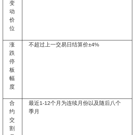
变
动
价
位
涨
不超过上一交易日结算价
±4%
跌
停
板
幅
度
合
最近
1-12
个月为连续月份以及随后八个
约
季月
交
割