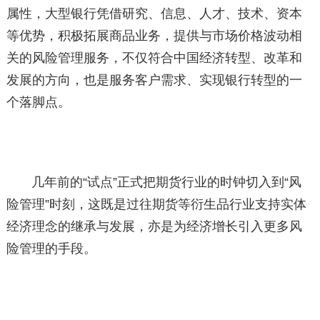
属性，大型银行凭借研究、信息、人才、技术、资本
等优势，积极拓展商品业务，提供与市场价格波动相
关的风险管理服务，不仅符合中国经济转型、改革和
发展的方向，也是服务客户需求、实现银行转型的一
个落脚点。
几年前的“试点”正式把期货行业的时钟切入到“风
险管理”时刻，这既是过往期货等衍生品行业支持实体
经济理念的继承与发展，亦是为经济增长引入更多风
险管理的手段。