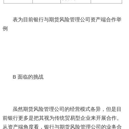
表为目前银行与期货风险管理公司资产端合作举
例
B 面临的挑战
虽然期货风险管理公司的经营模式各异，但是目
前银行更多是把其视为传统贸易型企业来开展合作。
从资产端角度看，银行与期货风险管理公司的业务合