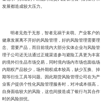
发展都造成较大压力。
明者见危于无形，智者见祸于未萌。产业客户的
健康发展离不开好的风险管理，好的风险管理需要理
念、需要产品，而目前境内大部分实体企业与风险管
理子公司还无法通过正规渠道参与避险工具更为丰富
的境外衍生品市场交易，同时境内场内市场也面临场
内期权产品较少，场外期权成本较高，缺少互换、掉
期等衍生工具等问题。因此期货风险管理公司在为产
业客户提供个性化风险管理服务时，对冲成本很高，
自身面临较大的风险，这也间接造成了银行与其合作
时的风险担忧。