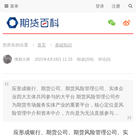
菜单
登录
注册
您所在的位置
首页
基础知识
博易大师
2021年4月19日 11:33
阅读
(204)
评论(0)
应形成银行、期货公司、期货风险管理公司、实体企
业四大主体共同参与的大平台 期货风险管理公司作
为期货市场服务实体产业的重要平台，核心定位是风
险管理中介和资本中介，方向是为无法直接参与…
应形成银行、期货公司、期货风险管理公司、实