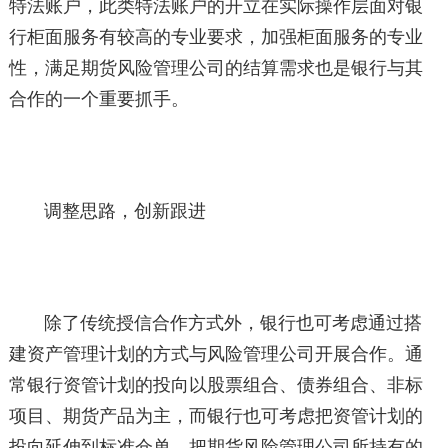
特法账户，此类特法账户的开立在实际操作层面对银
行柜面服务有较高的专业要求，加强柜面服务的专业
性，满足期货风险管理公司的结算需求也是银行与其
合作的一个重要抓手。
调整思路，创新跟进
除了传统授信合作方式外，银行也可考虑通过搭
建资产管理计划的方式与风险管理公司开展合作。通
常银行资管计划的投向以股票组合、债券组合、非标
项目、期货产品为主，而银行也可考虑把资管计划的
投向延伸到标准仓单，把期货风险管理公司所持有的