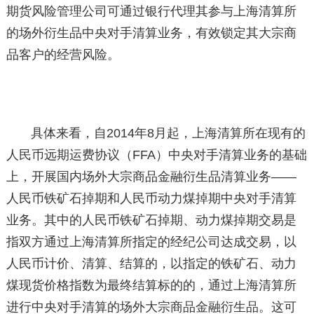
期货风险管理公司可通过银行代理其参与上海清算所
的场外衍生品中央对手清算业务，有效锁定其大宗商
品客户的经营风险。
具体来看，自2014年8月起，上海清算所在现有的
人民币远期运费协议（FFA）中央对手清算业务的基础
上，开展国内场外大宗商品金融衍生品清算业务——
人民币铁矿石掉期和人民币动力煤掉期中央对手清算
业务。其中的人民币铁矿石掉期、动力煤掉期交易是
指双方通过上海清算所指定的经纪公司达成交易，以
人民币计价、清算、结算的，以指定的铁矿石、动力
煤现货价格指数为最终结算标的的，通过上海清算所
进行中央对手清算的场外大宗商品金融衍生品。这可