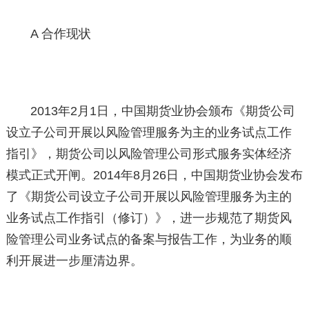
A 合作现状
2013年2月1日，中国期货业协会颁布《期货公司
设立子公司开展以风险管理服务为主的业务试点工作
指引》，期货公司以风险管理公司形式服务实体经济
模式正式开闸。2014年8月26日，中国期货业协会发布
了《期货公司设立子公司开展以风险管理服务为主的
业务试点工作指引（修订）》，进一步规范了期货风
险管理公司业务试点的备案与报告工作，为业务的顺
利开展进一步厘清边界。