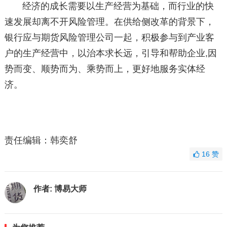
经济的成长需要以生产经营为基础，而行业的快
速发展却离不开风险管理。在供给侧改革的背景下，
银行应与期货风险管理公司一起，积极参与到产业客
户的生产经营中，以治本求长远，引导和帮助企业,因
势而变、顺势而为、乘势而上，更好地服务实体经
济。
责任编辑：韩奕舒
16
赞
作者:
博易大师