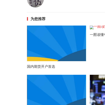
为您推荐
一图读懂
国内期货开户首选