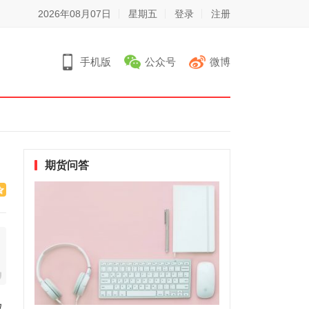
2026年08月07日
星期五
登录
注册
手机版
公众号
微博
期货问答