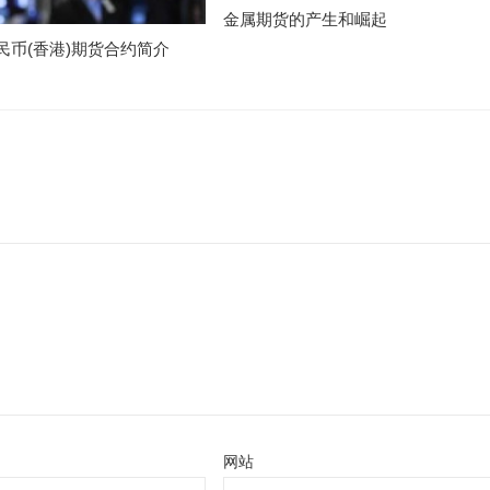
金属期货的产生和崛起
民币(香港)期货合约简介
网站