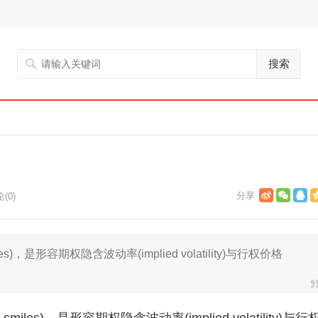
搜索
(0)
s)，是形容期权隐含波动率(implied volatility)与行权价格