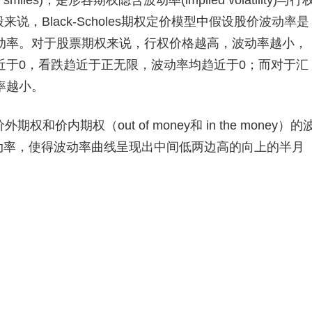
miles)，是形容期权隐含波动率(implied volatility)与行
一般来说，Black-Scholes期权定价模型中假设股价波动率是
动率。对于股票期权来说，行权价格越高，波动率越小，
近于0，看跌趋近于正无限，波动率均趋近于0；而对于汇
率越小。
和价内期权（out of money和 in the money）的
）的波动率，使得波动率曲线呈现出中间低两边高的向上的半月
。