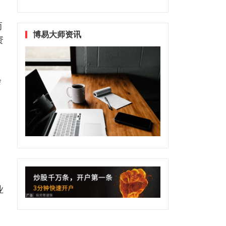
而
博易大师资讯
资
会
业