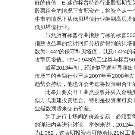
好的价值。E-迷你标普特选行业股指期货
股票组合的情况下支配资产，将资产从一
牛市的情况下从低贝塔值行业换到高贝塔
低贝塔值行业。
虽然所有标普行业指数与标的标普50
指数收益率的统计回归分析所得到的贝塔值
数为0.442的保守型贝塔值，以及0.424
攻型贝塔值。R?=0.943的工业类与标普
截至2013年初，经济似乎逐渐显露
市场中的金融行业已从2007年至2008
趋势会持续，他也许会考虑将投资组合里
此举只要卖出工业类股票并买入金融
似方式重建投资组合。特别是投资者可卖出
业指数期货来交易价差。
为了进行市场间的价差交易，必须要得
的详细内容进行讨论。举例来说，2012年7
为1.062，这表明投资者可能会以21份