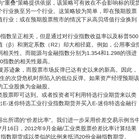
为“重叠”策略提供依据，该策略可有效在不会影响标的现
个行业换至另一个行业。这策略较为简单，即在预期股票
值行业；或在预期股票熊市的情况下从高贝塔值行业换到
0指数呈正相关，但是通过对行业指数收益率以及标普500
（β）和测定系数（R2）却大相径庭。例如，公用事业
的弱相关性。而能源与金融指数分别为1.354和1.298的强进
500指数的相关性最高。
出复苏迹象，而股票市场反弹已达有史以来的新高。因此，
年发生的次贷危机时所陷入的低位反弹。如果资产经理预期
的工业股换为金融股。
类股票即可达到。或者投资者可利用特选行业期货来以类
E-迷你特选工业行业指数期货并买入E-迷你特选金融行
出所谓的“价差比率”。我们进一步采用价差交易示例当
月16日，2012年9月金融/工业类股票价差比率计算结果
工业指数期货或以类似的比例来抵消20份金融指数期货。