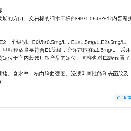
标
的方向，交易标的细木工板的GB/T 5849在业内普遍
级别。E0级≤0.5mg/L，E1≤1.5mg/L,E2≤5mg/L。
醛释放量要符合E1等级，允许范围在≤1.5mg/L，采用
货定位于室内装饰用板产品的定位。同样也对E2级设置了
规格、含水率、横向静曲强度、浸渍剥离性能和表面胶及
）
15