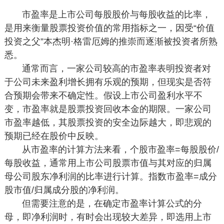
市盈率是上市公司每股股价与每股收益的比率，
是用来衡量股票投资价值的常用指标之一，因受“价值
投资之父”本杰明·格雷厄姆的推崇而逐渐被投资者所熟
悉。
通常而言，一家公司较高的市盈率表明投资者对
于公司未来盈利增长拥有乐观的预期，但现实是否符
合预期会带来不确定性。假设上市公司盈利水平不
变，市盈率就是股票投资回收本金的期限。一家公司
市盈率越低，其股票投资的安全边际越大，即悲观的
预期已经在股价中反映。
从市盈率的计算方法来看，个股市盈率=每股股价/
每股收益，通常用上市公司股票市值与其对应的归属
母公司股东净利润的比率进行计算。指数市盈率=成分
股市值/归属成分股的净利润。
但需要注意的是，在确定市盈率计算公式的分
母，即净利润时，有时会出现较大差异，即选用上市