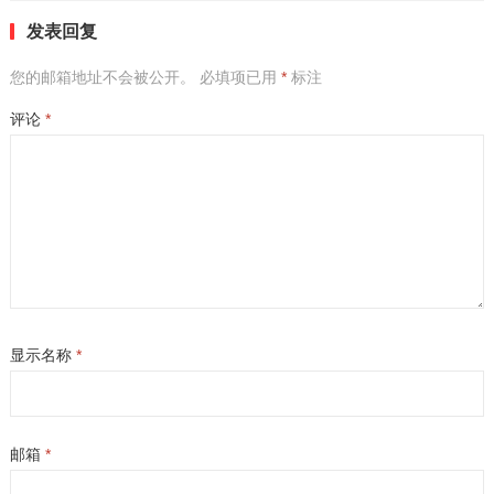
发表回复
您的邮箱地址不会被公开。
必填项已用
*
标注
评论
*
显示名称
*
邮箱
*