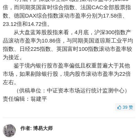
倍，而同期英国富时综合指数、法国CAC全部股票指
数、德国DAX综合指数滚动市盈率分别为17.58倍、
23.12倍和14.72倍。
从大盘蓝筹股股指来看，4月底，沪深300指数产
品滚动市盈率为10.86倍，与同期美国道琼斯工业平均
指数、日经225指数、英国富时100指数滚动市盈率较
为接近。
鉴于境内银行股市盈率偏低且权重普遍大于其他
市场，如果剔除银行股，境内股市滚动市盈率为22倍
左右。
（供稿单位：中证资本市场运行统计监测中心）
责任编辑：翁建平
39
赞
作者:
博易大师