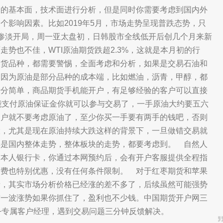
身的基本面，技术面进行分析，但是同时你需要考虑到国内外
个影响因素。比如2019年5月，市场走势呈现普跌态势，只
惨淡开局，周一亚太盘初，日韩股市全线低开后创几个月来新
势也不佳，WTI原油期货跌超2.3%，这就是本月初的行
期货品种，都需要警惕，全面考虑和分析，如果是交易石油和
，因为原油是部分品种的成本端，比如燃油，沥青，甲醇，都
十分简单，商品期货手机能开户，有足够经验的客户可以直接
能支付原油保证金你就可以参与交易了，一手原油大约要五六
客户就不要考虑原油了，至少你买一手要有两手的钱吧，否则
险，尤其是现在原油持续大跌这样的背景下，一旦做错交易就
其是国内整体走势，整体板块的走势，都要考虑到。 自然人
，本人银行卡，你通过本网预约后，会有开户客服提供全程指
杂费也特别优惠，没有任何条件限制。 对于红枣期货和苹果
情，其实市场分析价格已经涨的差不多了，后续虽然可能强势
这一波涨势如果你抓住了，盈利也不少钱。中国期货开户网三
+专属客户经理，遇到交易问题三分钟反馈解决。