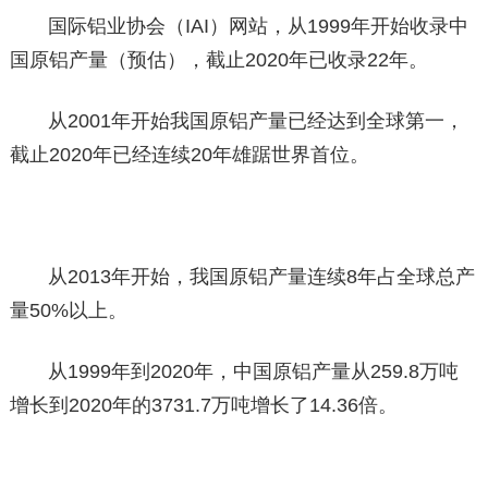
国际铝业协会（IAI）网站，从1999年开始收录中
国原铝产量（预估），截止2020年已收录22年。
从2001年开始我国原铝产量已经达到全球第一，
截止2020年已经连续20年雄踞世界首位。
从2013年开始，我国原铝产量连续8年占全球总产
量50%以上。
从1999年到2020年，中国原铝产量从259.8万吨
增长到2020年的3731.7万吨增长了14.36倍。