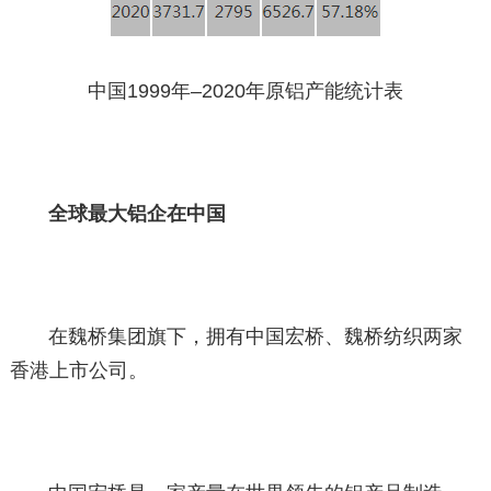
中国1999年–2020年原铝产能统计表
全球最大铝企在中国
在魏桥集团旗下，拥有中国宏桥、魏桥纺织两家
香港上市公司。