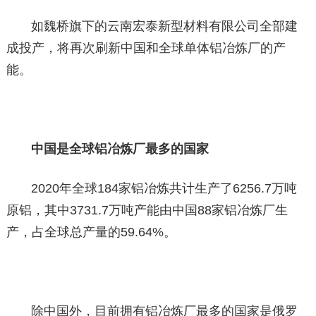
如魏桥旗下的云南宏泰新型材料有限公司全部建
成投产，将再次刷新中国和全球单体铝冶炼厂的产
能。
中国是全球铝冶炼厂最多的国家
2020年全球184家铝冶炼共计生产了6256.7万吨
原铝，其中3731.7万吨产能由中国88家铝冶炼厂生
产，占全球总产量的59.64%。
除中国外，目前拥有铝冶炼厂最多的国家是俄罗