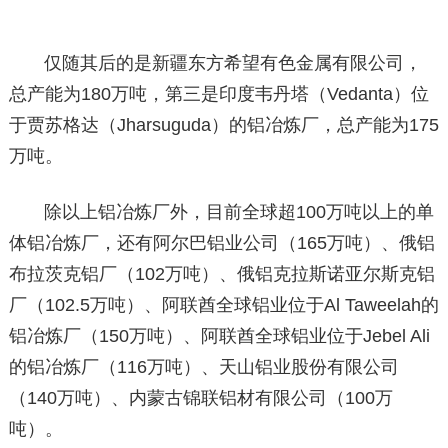
仅随其后的是新疆东方希望有色金属有限公司，
总产能为180万吨，第三是印度韦丹塔（Vedanta）位
于贾苏格达（Jharsuguda）的铝冶炼厂，总产能为175
万吨。
除以上铝冶炼厂外，目前全球超100万吨以上的单
体铝冶炼厂，还有阿尔巴铝业公司（165万吨）、俄铝
布拉茨克铝厂（102万吨）、俄铝克拉斯诺亚尔斯克铝
厂（102.5万吨）、阿联酋全球铝业位于Al Taweelah的
铝冶炼厂（150万吨）、阿联酋全球铝业位于Jebel Ali
的铝冶炼厂（116万吨）、天山铝业股份有限公司
（140万吨）、内蒙古锦联铝材有限公司（100万
吨）。