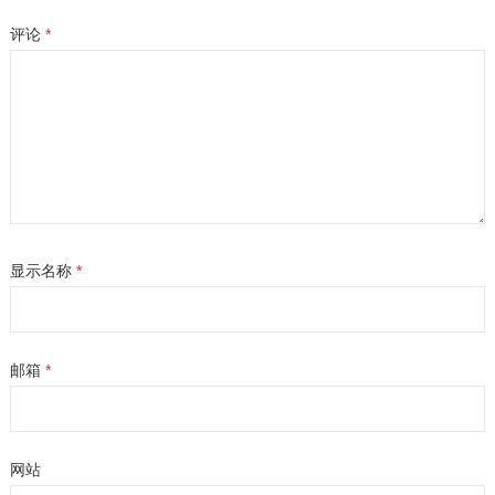
评论
*
显示名称
*
邮箱
*
网站