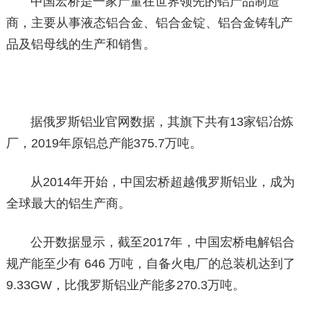
中国宏桥是一家产量在世界领先的铝产品制造
商，主要从事液态铝合金、铝合金锭、铝合金铸轧产
品及铝母线的生产和销售。
据俄罗斯铝业官网数据，其旗下共有13家铝冶炼
厂，2019年原铝总产能375.7万吨。
从2014年开始，中国宏桥超越俄罗斯铝业，成为
全球最大的铝生产商。
公开数据显示，截至2017年，中国宏桥电解铝合
规产能至少有 646 万吨，自备火电厂的总装机达到了
9.33GW，比俄罗斯铝业产能多270.3万吨。