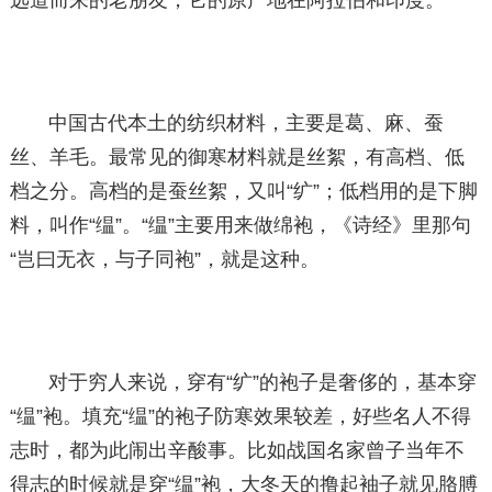
远道而来的老朋友，它的原产地在阿拉伯和印度。
中国古代本土的纺织材料，主要是葛、麻、蚕
丝、羊毛。最常见的御寒材料就是丝絮，有高档、低
档之分。高档的是蚕丝絮，又叫“纩”；低档用的是下脚
料，叫作“缊”。“缊”主要用来做绵袍，《诗经》里那句
“岂曰无衣，与子同袍”，就是这种。
对于穷人来说，穿有“纩”的袍子是奢侈的，基本穿
“缊”袍。填充“缊”的袍子防寒效果较差，好些名人不得
志时，都为此闹出辛酸事。比如战国名家曾子当年不
得志的时候就是穿“缊”袍，大冬天的撸起袖子就见胳膊