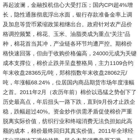
再起波澜，金融投机信心大受打压；国内CPI超4%增
长，隐性通胀彻底浮出水面，银行存款准备金率上调
及加息等货币紧缩政策相继出台。政府针对农产品价
格调控频繁，棉花、玉米、油脂类成为重点“关注”品
种，棉花首当其冲，产业链各环节均遭严控。期棉价
格快速回落，但由于收购价格偏高，24000元成为关键
成本支撑位，棉价止跌并呈盘整格局，主力1109合约
年末收盘28365元/吨，郑棉指数年末收盘28062元/
吨，年涨幅68.24%，位居国内商品期货市场年度涨幅
之首。2011年2月（农历年前）棉价以迅猛之势创下了
历史最高点，年后扭头一路下跌，直到9月份才止跌企
稳，跌幅超过40%。资金炒作供需矛盾促使棉价严重
脱离实际价值，纺织行业和终端消费无法负担如此高
额的成本，棉价最终回归其真实价值。2011年全球经