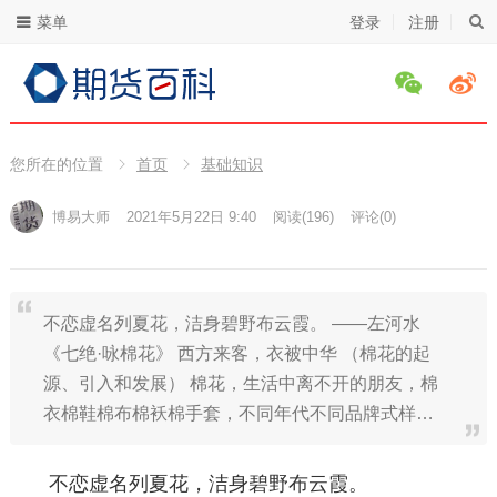
菜单
登录
注册
您所在的位置
首页
基础知识
博易大师
2021年5月22日 9:40
阅读
(196)
评论(0)
不恋虚名列夏花，洁身碧野布云霞。 ——左河水
《七绝·咏棉花》 西方来客，衣被中华 （棉花的起
源、引入和发展） 棉花，生活中离不开的朋友，棉
衣棉鞋棉布棉袄棉手套，不同年代不同品牌式样…
不恋虚名列夏花，洁身碧野布云霞。