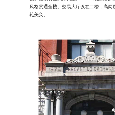
风格贯通全楼。交易大厅设在二楼，高两层
轮美奂。