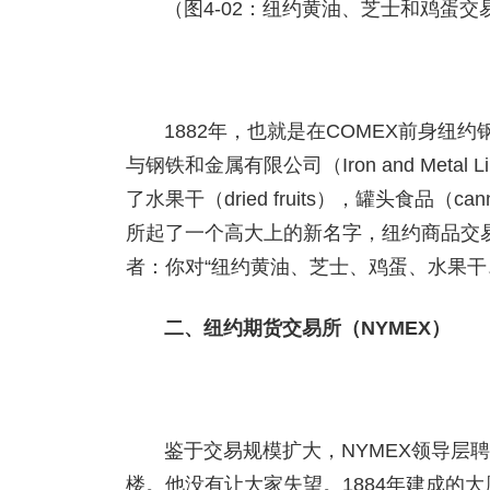
（图4-02：纽约黄油、芝士和鸡蛋交
1882年，也就是在COMEX前身纽约钢铁和金属
与钢铁和金属有限公司（Iron and Met
了水果干（dried fruits），罐头食品（c
所起了一个高大上的新名字，纽约商品交易所（NewY
者：你对“纽约黄油、芝士、鸡蛋、水果干
二、纽约期货交易所（NYMEX）
鉴于交易规模扩大，NYMEX领导层聘请纽
楼。他没有让大家失望。1884年建成的