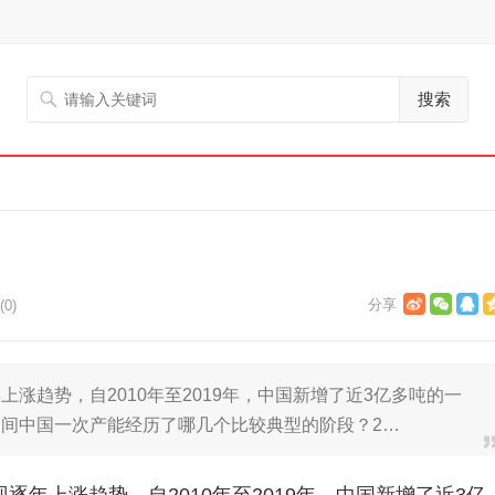
搜索
0)
涨趋势，自2010年至2019年，中国新增了近3亿多吨的一
间中国一次产能经历了哪几个比较典型的阶段？2…