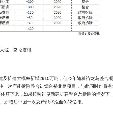
来源：隆众资讯
新建及扩建大概率新增2910万吨，但今年随着裕龙岛整合项
万吨一次产能拆除整合进烟台裕龙岛项目，与此同时也将有
整体算下来，如果按照进度新建扩建整合及拆除的情况下
能，新增后中国一次总产能将涨至9.32亿吨。