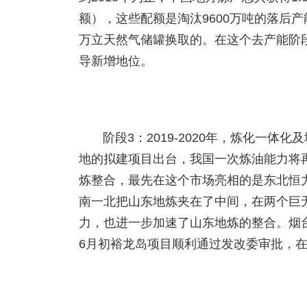
额），这些配额是淘汰9600万吨的落后产能
万立天然气储罐换取的。在这个去产能阶段
导新增地位。
阶段3：2019-2020年，炼化一
地的拟建项目出台，我国一次炼油能力将
炼整合，最先在这个市场亮相的是东北恒力
南一北把山东地炼夹在了中间，在两个巨
力，也进一步加速了山东地炼的整合。烟台裕
6月初裕龙岛项目顺利通过发改委审批，