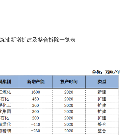
中国炼油新增扩建及整合拆除一览表