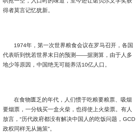
哄抢一空，入口时的味道，至今还让诺贝尔文学奖获
得者莫言记忆犹新。
1974年，第一次世界粮食会议在罗马召开，各国
代表听到恍若世界末日的预测——据测算，由于人多
地少等原因，中国绝无可能养活10亿人口。
在食物匮乏的年代，人们惯于吃粮要粮票、吸烟
要烟票，一分钱买一盒火柴，也得使上火柴票。有人
放言，“历代政府都没有解决中国人的吃饭问题，GCD
政权同样无从施策”。