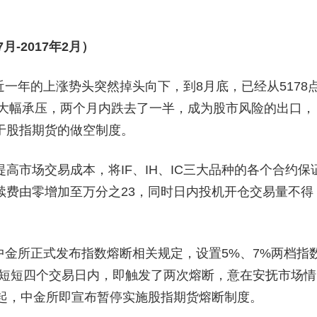
-2017年2月）
近一年的上涨势头突然掉头向下，到8月底，已经从5178
也大幅承压，两个月内跌去了一半，成为股市风险的出口，
于股指期货的做空制度。
市场交易成本，将IF、IH、IC三大品种的各个合约保
手续费由零增加至万分之23，同时日内投机开仓交易量不得
中金所正式发布指数熔断相关规定，设置5%、7%两档指
施。短短四个交易日内，即触发了两次熔断，意在安抚市场情
日起，中金所即宣布暂停实施股指期货熔断制度。