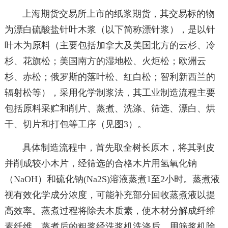
上海期货交易所上市的纸浆期货，其交易标的物
为漂白硫酸盐针叶木浆（以下简称漂针浆），是以针
叶木为原料（主要包括加拿大及美国北方的云杉、冷
杉、花旗松；美国南方的湿地松、火炬松；欧洲云
杉、赤松；俄罗斯的落叶松、红白松；智利新西兰的
辐射松等），采用化学制浆法，其工业制造流程主要
包括原料采贮和削片、蒸煮、洗涤、筛选、漂白、烘
干、切片和打包等工序（见图3）。
具体制造流程中，首先取全树长原木，将其剥皮
并削成较小木片，经筛选的合格木片用氢氧化钠
（NaOH）和硫化钠(Na2S)溶液蒸煮1至2小时。蒸煮液
视有效化学成分浓度，可能补充部分回收蒸煮液以提
高效率。蒸煮过程将除去木质素，使木材分解成纤维
素纤维。蒸煮后的粗浆经洗浆机洗涤后，用筛浆机除