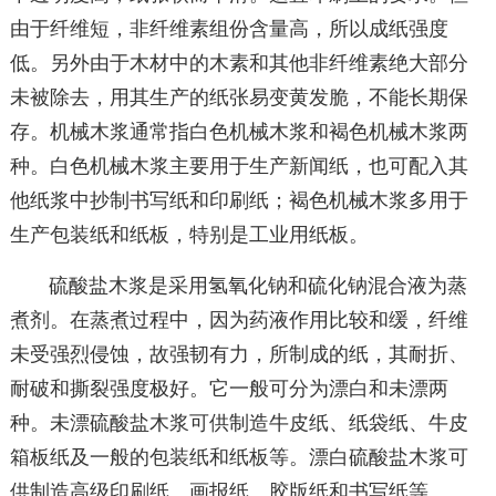
由于纤维短，非纤维素组份含量高，所以成纸强度
低。另外由于木材中的木素和其他非纤维素绝大部分
未被除去，用其生产的纸张易变黄发脆，不能长期保
存。机械木浆通常指白色机械木浆和褐色机械木浆两
种。白色机械木浆主要用于生产新闻纸，也可配入其
他纸浆中抄制书写纸和印刷纸；褐色机械木浆多用于
生产包装纸和纸板，特别是工业用纸板。
硫酸盐木浆是采用氢氧化钠和硫化钠混合液为蒸
煮剂。在蒸煮过程中，因为药液作用比较和缓，纤维
未受强烈侵蚀，故强韧有力，所制成的纸，其耐折、
耐破和撕裂强度极好。它一般可分为漂白和未漂两
种。未漂硫酸盐木浆可供制造牛皮纸、纸袋纸、牛皮
箱板纸及一般的包装纸和纸板等。漂白硫酸盐木浆可
供制造高级印刷纸、画报纸、胶版纸和书写纸等。