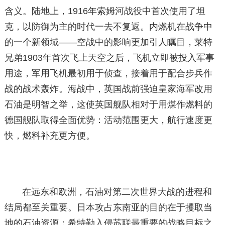
含义。陆地上，1916年索姆河战役中首次使用了坦
克，以防御为主的时代一去不复返。内燃机在战争中
的一个新领域——空战中的影响更加引人瞩目，莱特
兄弟1903年首次飞上天空之后，飞机立即被投入军事
用途，军用飞机最初用于侦查，接着用于配合步兵作
战的战术轰炸。海战中，英国战前强迫皇家海军改用
石油是明智之举，这使英国舰队相对于用煤作燃料的
德国舰队取得全面优势：活动范围更大，航行速度更
快，燃料补充更方便。
在远东和欧洲，石油对第二次世界大战的进程和
结局都至关重要。日本攻占东南亚的目的在于攫取当
地的石油资源；希特勒入侵苏联最重要的战略目标之