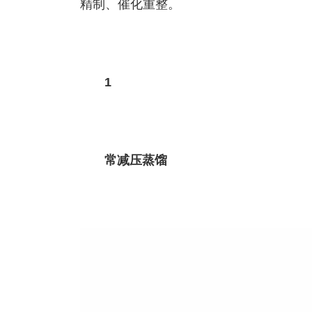
精制、催化重整。
1
常减压蒸馏