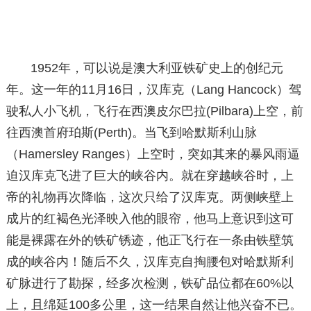
1952年，可以说是澳大利亚铁矿史上的创纪元
年。这一年的11月16日，汉库克（Lang Hancock）驾
驶私人小飞机，飞行在西澳皮尔巴拉(Pilbara)上空，前
往西澳首府珀斯(Perth)。当飞到哈默斯利山脉
（Hamersley Ranges）上空时，突如其来的暴风雨逼
迫汉库克飞进了巨大的峡谷内。就在穿越峡谷时，上
帝的礼物再次降临，这次只给了汉库克。两侧峡壁上
成片的红褐色光泽映入他的眼帘，他马上意识到这可
能是裸露在外的铁矿锈迹，他正飞行在一条由铁壁筑
成的峡谷内！随后不久，汉库克自掏腰包对哈默斯利
矿脉进行了勘探，经多次检测，铁矿品位都在60%以
上，且绵延100多公里，这一结果自然让他兴奋不已。