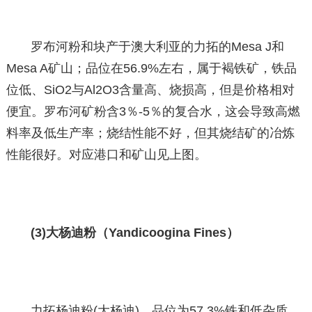
罗布河粉和块产于澳大利亚的力拓的Mesa J和
Mesa A矿山；品位在56.9%左右，属于褐铁矿，铁品
位低、SiO2与Al2O3含量高、烧损高，但是价格相对
便宜。罗布河矿粉含3％-5％的复合水，这会导致高燃
料率及低生产率；烧结性能不好，但其烧结矿的冶炼
性能很好。对应港口和矿山见上图。
(3)大杨迪粉（Yandicoogina Fines）
力拓杨迪粉(大杨迪)，品位为57.3%铁和低杂质，