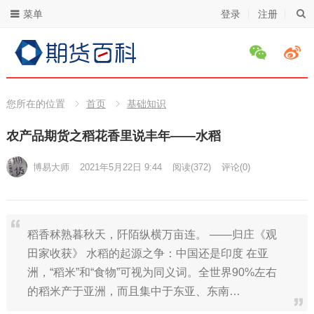
菜单
登录
注册
您所在的位置
首页
基础知识
农产品期货之稻花香里说丰年——水稻
博易大师
2021年5月22日 9:44
阅读
(372)
评论(0)
稻香秫熟暮秋天，阡陌纵横万亩连。 ——归庄《观
田家收获》 水稻的起源之争：中国还是印度 在亚
洲，“稻米”和“食物”可视为同义词。全世界90%左右
的稻米产于亚洲，而且集中于东亚、东南…