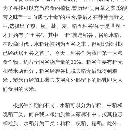
为了寻找可以充当粮食的植物,曾历经“尝百草之实,察酸
苦之味”“一日而遇七十毒”的艰险,最后才在莽莽荒野之
中,选择出了黍、稷、菽、麦、稻五种谷物,于是世界上
才开始有了“五谷”。其中，“稻”就是稻谷，俗称水稻。
在殷商时代，水稻还被列为五谷之末，但到北宋时期
已经跃居五谷之首了。今天，稻谷作为我国第一大粮
食作物，约占全国谷物产量的30%。稻谷主要有稻壳
和糙米两部分，稻谷经砻谷机脱去稻壳后就得到糙
米，糙米再经加工碾去皮层和外胚留下的胚乳即为人
们食用的大米。
根据生长期的不同，水稻可以分为早稻、中稻和
晚稻三类。而在我国粮油质量国家标准中，按其粒形
和粒质，水稻分为三类：籼稻、粳稻、糯稻。此外，