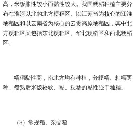
高，米饭胀性较小而黏性较大。我国粳稻种植主要分
布在淮河以北的北方粳稻区、以江苏省为核心的江淮
粳稻区和以云南省为核心的云贵高原粳稻区，其中北
方粳稻区又包括东北粳稻区、华北粳稻区和西北粳稻
区。
糯稻黏性高，南北方均有种植，分粳糯、籼糯两
种。煮熟后米饭较软、黏。粳糯的黏性强于籼糯。
（3）常规稻、杂交稻