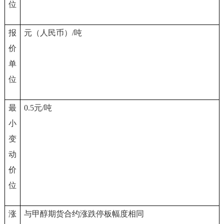
位
报
元（人民币）/吨
价
单
位
最
0.5
元/吨
小
变
动
价
位
涨
与甲醇期货合约涨跌停板幅度相同