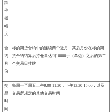
跌
停
板
幅
度
合
标的期货合约中的连续两个近月，其后月份在标的期
约
货合约结算后持仓量达到10000手（单边）之后的第二
月
个交易日挂牌
份
交
每周一至周五上午9:00-11:30，下午13:30-15:00，以及
易
交易所规定的其他交易时间
时
间