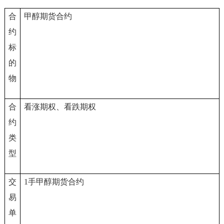
合
甲醇期货合约
约
标
的
物
合
看涨期权、看跌期权
约
类
型
交
1
手甲醇期货合约
易
单