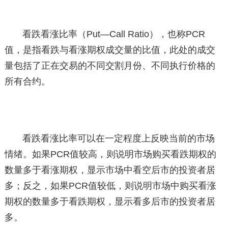
看跌看涨比率（Put—Call Ratio），也称PCR
值，是指看跌与看涨期权成交量的比值，此处的成交
量包括了正在交易的不同交割月份、不同执行价格的
所有合约。
看跌看涨比率可以在一定程度上反映当前的市场
情绪。如果PCR值较高，则说明市场购买看跌期权的
数量多于看涨期权，显示市场中看空后市的投资者居
多；反之，如果PCR值较低，则说明市场中购买看涨
期权的数量多于看跌期权，显示看多后市的投资者居
多。