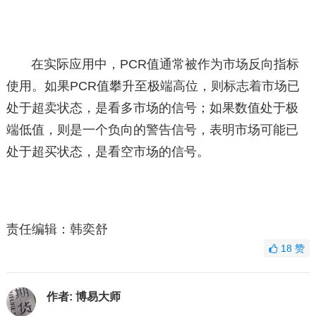
在实际应用中，PCR值通常被作为市场反向指标
使用。如果PCR值攀升至极端高位，则标志着市场已
处于超卖状态，是看多市场的信号；如果数值处于极
端低值，则是一个负向的警告信号，表明市场可能已
处于超买状态，是看空市场的信号。
责任编辑：韩奕舒
18
赞
作者:
博易大师