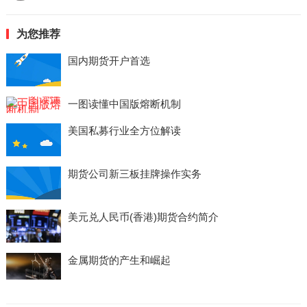
为您推荐
国内期货开户首选
一图读懂中国版熔断机制
美国私募行业全方位解读
期货公司新三板挂牌操作实务
美元兑人民币(香港)期货合约简介
金属期货的产生和崛起