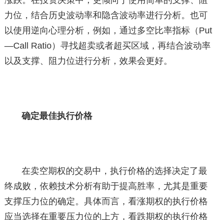
涨跌。在投资决策中，更倾向于使用简单的支撑、阻
力位，结合历史波动率和隐含波动率进行分析。也可
以使用逆向心理分析，例如，通过多空比率指标（Put
—Call Ratio）寻找超卖或者超买区域，再结合波动率
以及支撑、阻力位进行分析，效果会更好。
确定最佳执行价格
在卖空期权的交易中，执行价格的选择决定了最
终成败，依赖技术分析有助于提高胜率，尤其是重要
支撑压力位的确定。具体而言，看涨期权的执行价格
应当选择在重要压力位的上方，看跌期权的执行价格