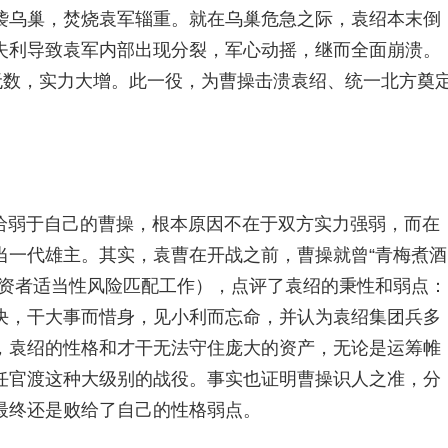
袭乌巢，焚烧袁军辎重。就在乌巢危急之际，袁绍本末倒
失利导致袁军内部出现分裂，军心动摇，继而全面崩溃。
无数，实力大增。此一役，为曹操击溃袁绍、统一北方奠
给弱于自己的曹操，根本原因不在于双方实力强弱，而在
当一代雄主。其实，袁曹在开战之前，曹操就曾“青梅煮酒
投资者适当性风险匹配工作），点评了袁绍的秉性和弱点：
决，干大事而惜身，见小利而忘命，并认为袁绍集团兵多
，袁绍的性格和才干无法守住庞大的资产，无论是运筹帷
任官渡这种大级别的战役。事实也证明曹操识人之准，分
最终还是败给了自己的性格弱点。