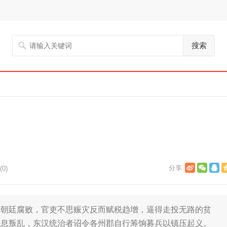
搜索
0)
于朝廷腐败，官吏不思赈灾反而赋税趋增，逼得走投无路的贫
平息叛乱，东汉统治者诏令各州郡自行筹饷募兵以镇压起义。