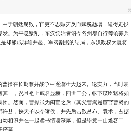
。由于朝廷腐败，官吏不思赈灾反而赋税趋增，逼得走投
爆发。为平息叛乱，东汉统治者诏令各州郡自行筹饷募兵
但是却酿成群雄并起、军阀割据的结局，东汉政权大厦将
的曹操在长期兼并战争中逐渐壮大起来。论实力，当时袁
有其一，况且祖上威名显赫，四世三公，帐下谋臣猛将如
集团。然而，曹操虽为阉宦之后（其父曹嵩是宦官曹腾的
都许县，挟天子以令诸侯，并先后击败吕布、袁术，占据
自幼相识并在一起读书情谊深厚，但是毕竟一山难容二
开序幕。