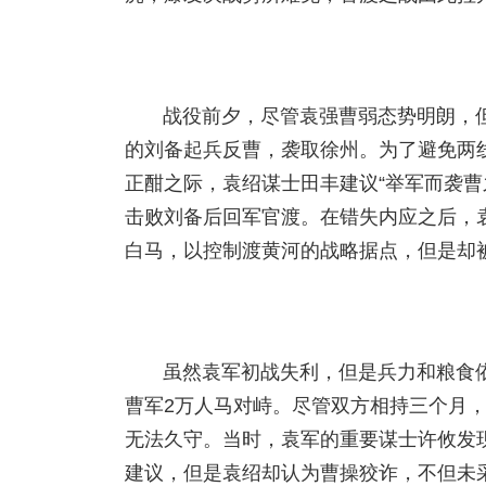
战役前夕，尽管袁强曹弱态势明朗，
的刘备起兵反曹，袭取徐州。为了避免两
正酣之际，袁绍谋士田丰建议“举军而袭曹
击败刘备后回军官渡。在错失内应之后，
白马，以控制渡黄河的战略据点，但是却
虽然袁军初战失利，但是兵力和粮食
曹军2万人马对峙。尽管双方相持三个月
无法久守。当时，袁军的重要谋士许攸发
建议，但是袁绍却认为曹操狡诈，不但未