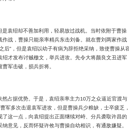
但是袁绍却不善加利用，轻易放过战机。当时依附于曹操
线作战，曹操只能亲率精兵东击刘备。就在曹刘两家作战
之后”，但是袁绍以幼子有病为辞拒绝采纳，致使曹操从
袁绍才发布讨贼檄文，举兵进攻。先令大将颜良文丑进军
被曹军击破，损兵折将。
依然占据优势。于是，袁绍亲率主力10万之众逼近官渡与
，曹军多次击退袁军进攻，但是曹操兵少粮缺，士卒疲乏
现了这一点，向袁绍提出正面继续对峙、分兵袭取许昌的
采纳意见，反而怀疑许攸与曹操自幼相识，有通敌嫌疑。