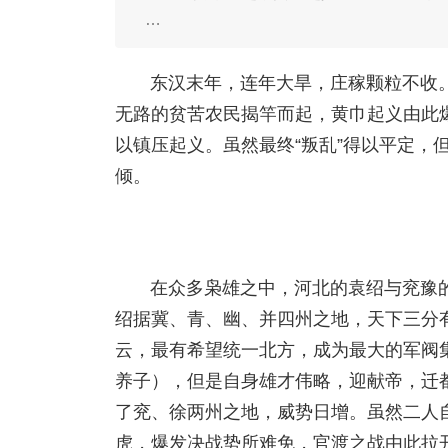
…
东汉末年，连年大旱，庄稼颗粒不收
无路的贫苦农民揭竿而起，黄巾起义由此
以镇压起义。虽然最终“叛乱”得以平定，
倾。
在众多枭雄之中，河北的袁绍与兖豫
绍据冀、青、幽、并四州之地，天下三分
云，最有希望统一北方，成为最大的军阀
养子），但是自身雄才伟略，迎献帝，迁
了兖、徐两州之地，威势日增。虽然二人
虎，爆发决战势所难免，官渡之战由此拉