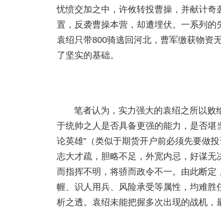
忧愤交加之中，许攸转投曹操，并献计奇
置，反袭曹操本营，却遭埋伏。一系列的
袁绍只带800骑逃回河北，曹军缴获物资
了坚实的基础。
笔者认为，实力强大的袁绍之所以败
于统帅之人是否具备更强的能力，是否堪
论英雄”（类似于期货开户前必须先要做
志大才疏，胆略不足，外宽内忌，好谋无
而指挥不明，将骄而政令不一。由此断定
幄、识人用兵、风险承受等属性，均难胜
析之透。袁绍未能把握多次出现的战机，