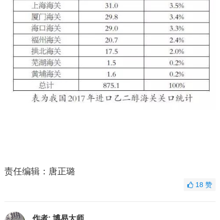
责任编辑：唐正璐
18
赞
作者:
博易大师