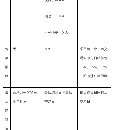
次日凌晨 4:45
预收市：N.A.
不可撤单：N.A.
价
无
N.A.
采用前一个一般交
格
易时段每日结算价
限
±3%、±5%、±7%
制
三阶段涨跌幅限制
最
合约月份的第三
最后结算日同最后
最后结算日同最后
后
个星期三
交易日
交易日
结
算
日