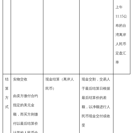
上午
11:15公
布的台
湾离岸
人民币
定盘汇
率
结
实物交收
现金结算（离岸人
现金交割，交易人
算
民币）
于最后结算日根据
由卖方缴付合约
方
最后结算价的差
指定的美元金
式
额，以净额进行人
额，而买方则缴
民币现金交付或收
付以最后结算价
受
计算的人民币金