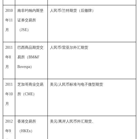
2010
南非约翰内斯堡
人民币
/
兰特期货（后撤牌）
年11
证券交易所
月
（JSE）
2011
巴西商品期货交
人民币
/
雷亚尔外汇期货
年8
易所（BM&F
月
Bovespa）
2011
芝加哥商业交易
美元
/
人民币标准与电子微型期货
年10
所（CME）
月
2012
香港交易所
美元
/
离岸人民币外汇期货、
年9
（HKEx）