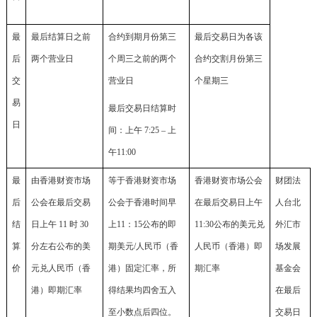
最
最后结算日之前
合约到期月份第三
最后交易日为各该
后
两个营业日
个周三之前的两个
合约交割月份第三
交
营业日
个星期三
易
最后交易日结算时
日
间：上午 7:25 – 上
午11:00
最
由香港财资市场
等于香港财资市场
香港财资市场公会
财团法
后
公会在最后交易
公会于香港时间早
在最后交易日上午
人台北
结
日上午 11 时 30
上11：15公布的即
11:30公布的美元兑
外汇市
算
分左右公布的美
期美元/人民币（香
人民币（香港）即
场发展
价
元兑人民币（香
港）固定汇率，所
期汇率
基金会
港）即期汇率
得结果均四舍五入
在最后
至小数点后四位。
交易日