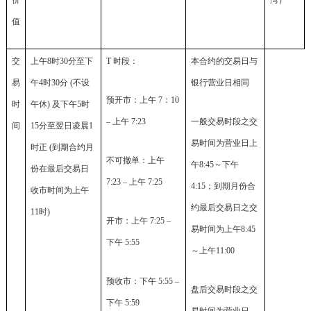
价
湾）
值
交
上午8时30分至下
T 时段：
本合约的交易日与
易
午4时30分
(不设
银行营业日相同
预开市：上午 7：10
时
午休)
及下午5时
– 上午 7:23
一般交易时段之交
间
15分至翌日凌晨1
易时间为营业日上
时正
(到期合约月
不可撤单：上午
午8:45～下午
份在最后交易日
7:23 – 上午 7:25
4:15；到期月份合
收市时间为上午
约最后交易日之交
11时)
开市：上午 7:25 –
易时间为上午8:45
下午 5:55
～上午11:00
预收市：下午 5:55 –
盘后交易时段之交
下午 5:59