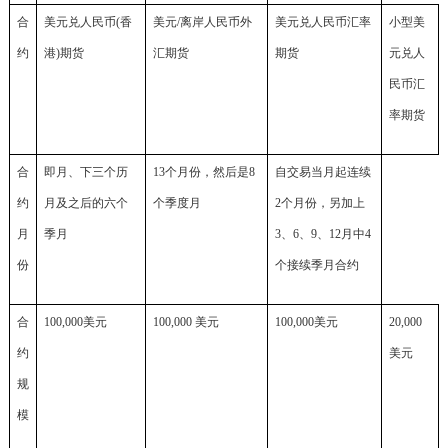
合
美元兑人民币(香
美元/离岸人民币外
美元兑人民币汇率
小型美
约
港)期货
汇期货
期货
元兑人
民币汇
率期货
合
即月、下三个历
13个月份，然后是8
自交易当月起连续
约
月及之后的六个
个季度月
2个月份，另加上
月
季月
3、6、9、12月中4
份
个接续季月合约
合
100,000美元
100,000 美元
100,000美元
20,000
约
美元
规
模