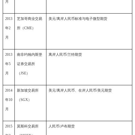
月
2013
芝加哥商业交易
美元
/
离岸人民币标准与电子微型期货
年2
所（CME）
月
2013
南非约翰内斯堡
离岸人民币
/
兰特期货
年5
证券交易所
月
（JSE）
2014
新加坡交易所
美元
/
离岸人民币、在岸人民币
/
美元期货
年10
（SGX）
月
2015
莫斯科交易所
人民币
/
卢布期货