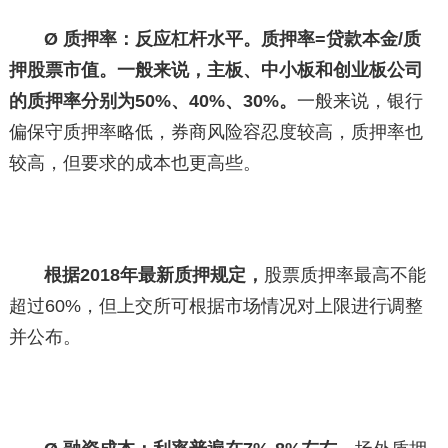
Ø 质押率：反应杠杆水平。质押率=贷款本金/质
押股票市值。一般来说，主板、中小板和创业板公司
的质押率分别为50%、40%、30%。
一般来说，银行
偏保守质押率略低，券商风险容忍度较高，质押率也
较高，但要求的成本也更高些。
根据2018年最新质押规定，
股票质押率最高不能
超过60%，但上交所可根据市场情况对上限进行调整
并公布。