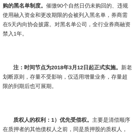
购的黑名单制度。
催缴90个自然日仍未购回的、违规
使用融入资金和更改期限的会被列入黑名单，券商需
在5天内向协会披露。对黑名单公司，全行业券商融资
禁入1年。
注：时间节点为2018年3月12日起正式实施。
新老
划断原则，存量不受影响，仅适用增量业务，存量超
限的到期后也可展期。
质权人的权利：1）优先受偿权。
主要是清偿顺序
在质押者的其他债权人之前，同是质押股的质权人，