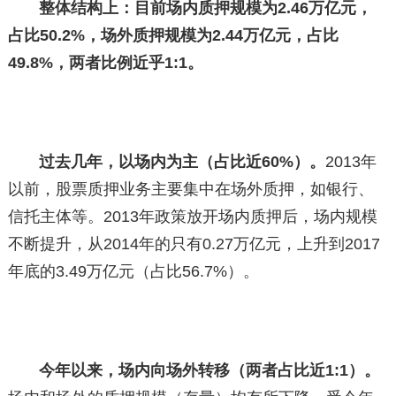
整体结构上：目前场内质押规模为2.46万亿元，
占比50.2%，场外质押规模为2.44万亿元，占比
49.8%，两者比例近乎1:1。
过去几年，以场内为主（占比近60%）。
2013年
以前，股票质押业务主要集中在场外质押，如银行、
信托主体等。2013年政策放开场内质押后，场内规模
不断提升，从2014年的只有0.27万亿元，上升到2017
年底的3.49万亿元（占比56.7%）。
今年以来，场内向场外转移（两者占比近1:1）。