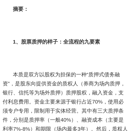
摘要：
1、股票质押的样子：全流程的九要素
本质是双方以股权为担保的一种“质押式债务融
资”，是股东向提供资金的质权人（券商为场内质押，
银行、信托等为场外质押）质押股权，融入资金，支
付利息费用。资金主要来源于银行占近70%，使用必
须专户专用，限制用于实体经营。其中有三大质押条
件，分别是质押率（一般40%）、融资成本（主要是
利率7%-8%）和期限（场内最多3年）。然后，质权人