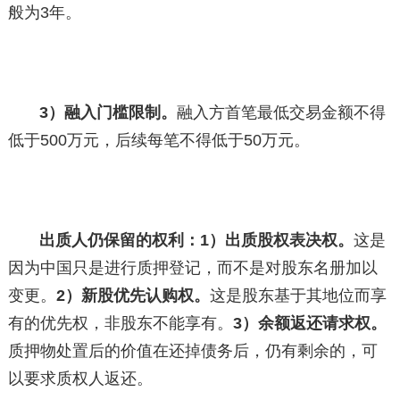
般为3年。
3）融入门槛限制。
融入方首笔最低交易金额不得
低于500万元，后续每笔不得低于50万元。
出质人仍保留的权利：1）出质股权表决权。
这是
因为中国只是进行质押登记，而不是对股东名册加以
变更。
2）新股优先认购权。
这是股东基于其地位而享
有的优先权，非股东不能享有。
3）余额返还请求权。
质押物处置后的价值在还掉债务后，仍有剩余的，可
以要求质权人返还。