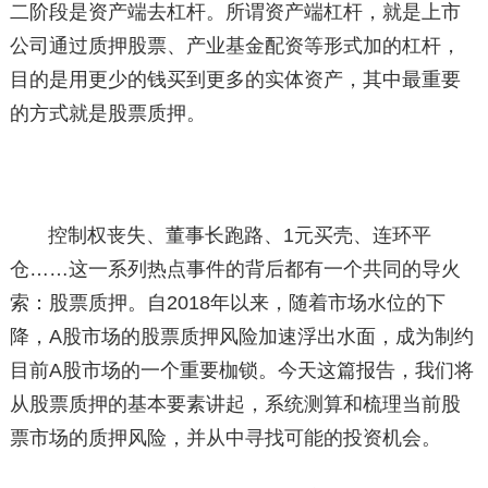
二阶段是资产端去杠杆。所谓资产端杠杆，就是上市
公司通过质押股票、产业基金配资等形式加的杠杆，
目的是用更少的钱买到更多的实体资产，其中最重要
的方式就是股票质押。
控制权丧失、董事长跑路、1元买壳、连环平
仓……这一系列热点事件的背后都有一个共同的导火
索：股票质押。自2018年以来，随着市场水位的下
降，A股市场的股票质押风险加速浮出水面，成为制约
目前A股市场的一个重要枷锁。今天这篇报告，我们将
从股票质押的基本要素讲起，系统测算和梳理当前股
票市场的质押风险，并从中寻找可能的投资机会。