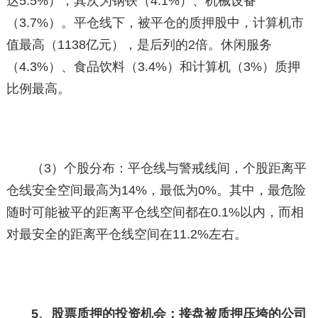
达5.5%），其次为钢铁（4.1%）、机械设备
（3.7%）。平仓线下，被平仓的质押股中，计算机市
值最高（1138亿元），是后列的2倍。休闲服务
（4.3%）、食品饮料（3.4%）和计算机（3%）质押
比例最高。
（3）个股分布：平仓线与警戒线间，个股距离平
仓线安全空间最高为14%，最低为0%。其中，最危险
随时可能被平的距离平仓线空间都在0.1%以内，而相
对最安全的距离平仓线空间在11.2%左右。
5、股票质押的投资机会：接盘被质押压垮的公司