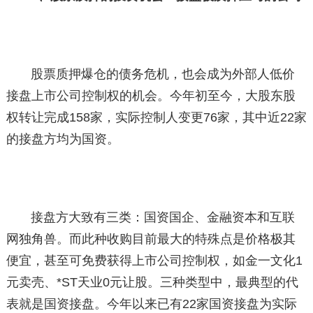
股票质押爆仓的债务危机，也会成为外部人低价
接盘上市公司控制权的机会。今年初至今，大股东股
权转让完成158家，实际控制人变更76家，其中近22家
的接盘方均为国资。
接盘方大致有三类：国资国企、金融资本和互联
网独角兽。而此种收购目前最大的特殊点是价格极其
便宜，甚至可免费获得上市公司控制权，如金一文化1
元卖壳、*ST天业0元让股。三种类型中，最典型的代
表就是国资接盘。今年以来已有22家国资接盘为实际