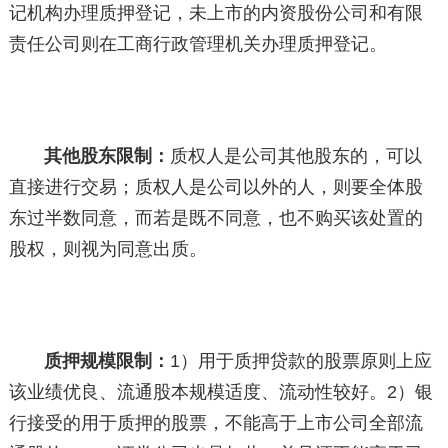
记机构办理质押登记，未上市的内资股份公司和有限
责任公司则在工商行政管理机关办理质押登记。
其他股东限制：
质权人是公司其他股东的，可以
直接进行交易；质权人是公司以外的人，则要全体股
东过半数同意，而若是既不同意，也不购买该处置的
股权，则视为同意出质。
质押规模限制：
1）用于质押贷款的股票原则上应
该业绩优良、流通股本规模适度、流动性较好。2）银
行接受的用于质押的股票，不能高于上市公司全部流