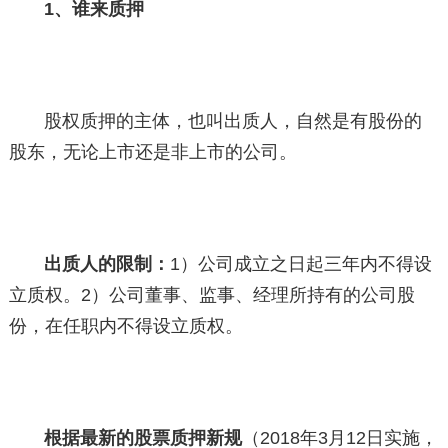
1、谁来质押
股权质押的主体，也叫出质人，自然是有股份的
股东，无论上市还是非上市的公司。
出质人的限制：
1）公司成立之日起三年内不得设
立质权。2）公司董事、监事、经理所持有的公司股
份，在任职内不得设立质权。
根据最新的股票质押新规
（2018年3月12日实施，