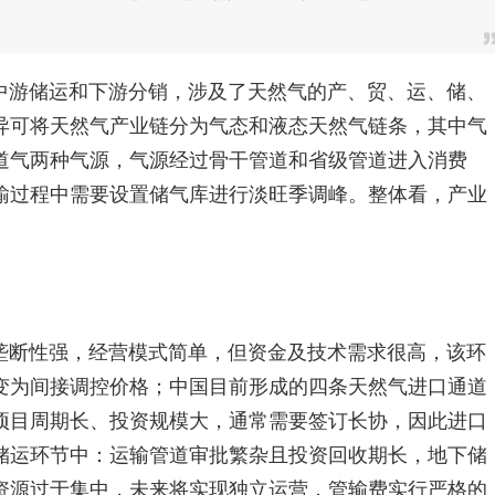
中游储运和下游分销，涉及了天然气的产、贸、运、储、
异可将天然气产业链分为气态和液态天然气链条，其中气
道气两种气源，气源经过骨干管道和省级管道进入消费
输过程中需要设置储气库进行淡旺季调峰。整体看，产业
垄断性强，经营模式简单，但资金及技术需求很高，该环
变为间接调控价格；中国目前形成的四条天然气进口通道
项目周期长、投资规模大，通常需要签订长协，因此进口
储运环节中：运输管道审批繁杂且投资回收期长，地下储
资源过于集中，未来将实现独立运营，管输费实行严格的