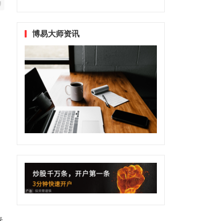
博易大师资讯
，
春