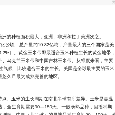
美洲的种植面积最大，亚洲、非洲和拉丁美洲次之。
.77亿公顷，总产量约10.32亿吨，产量最大的三个国家是美
西（9.2%）。黄金玉米带即最适合玉米种植生长的黄金地带
带、乌克兰玉米带和中国吉林玉米带。从维度来看，主要
陆性气候，比较适合玉米的生长。美国是全球最主要的玉米
最悠久且最为成熟完善的地区。
特点。玉米的生长周期在南北半球有所差异。玉米是喜温
，全生育期需要90—150天。一般晚熟品种，因播种期
则短。中国（北半球）的早熟品种生育期90—100天。