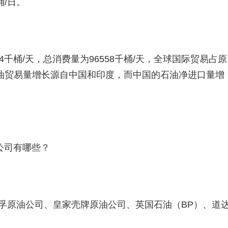
桶/日。
54千桶/天，总消费量为96558千桶/天，全球国际贸易占原
石油贸易量增长源自中国和印度，而中国的石油净进口量增
公司有哪些？
孚原油公司、皇家壳牌原油公司、英国石油（BP）、道
。