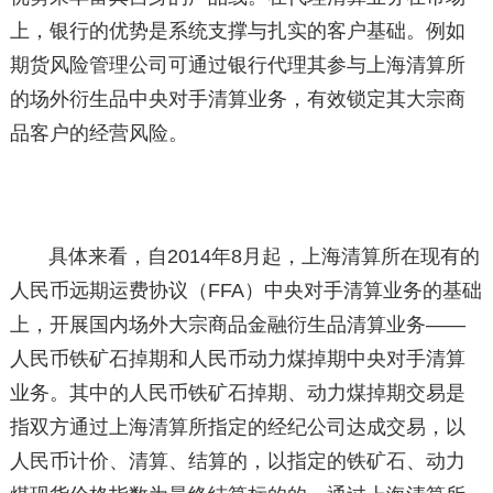
上，银行的优势是系统支撑与扎实的客户基础。例如
期货风险管理公司可通过银行代理其参与上海清算所
的场外衍生品中央对手清算业务，有效锁定其大宗商
品客户的经营风险。
具体来看，自2014年8月起，上海清算所在现有的
人民币远期运费协议（FFA）中央对手清算业务的基础
上，开展国内场外大宗商品金融衍生品清算业务——
人民币铁矿石掉期和人民币动力煤掉期中央对手清算
业务。其中的人民币铁矿石掉期、动力煤掉期交易是
指双方通过上海清算所指定的经纪公司达成交易，以
人民币计价、清算、结算的，以指定的铁矿石、动力