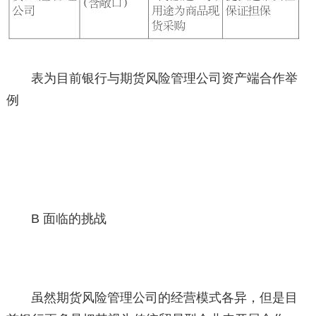
表为目前银行与期货风险管理公司资产端合作举
例
B 面临的挑战
虽然期货风险管理公司的经营模式各异，但是目