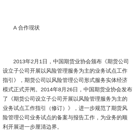
A 合作现状
2013年2月1日，中国期货业协会颁布《期货公司
设立子公司开展以风险管理服务为主的业务试点工作
指引》，期货公司以风险管理公司形式服务实体经济
模式正式开闸。2014年8月26日，中国期货业协会发布
了《期货公司设立子公司开展以风险管理服务为主的
业务试点工作指引（修订）》，进一步规范了期货风
险管理公司业务试点的备案与报告工作，为业务的顺
利开展进一步厘清边界。