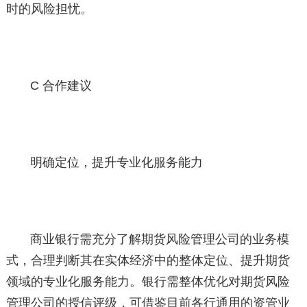
时的风险担忧。
C 合作建议
明确定位，提升专业化服务能力
商业银行需充分了解期货风险管理公司的业务模
式，合理判断其在实体经济中的整体定位、提升期货
领域的专业化服务能力。银行需整体优化对期货风险
管理公司的授信评级，可借鉴目前各行通用的资管业