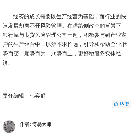
经济的成长需要以生产经营为基础，而行业的快
速发展却离不开风险管理。在供给侧改革的背景下，
银行应与期货风险管理公司一起，积极参与到产业客
户的生产经营中，以治本求长远，引导和帮助企业,因
势而变、顺势而为、乘势而上，更好地服务实体经
济。
责任编辑：韩奕舒
18
赞
作者:
博易大师