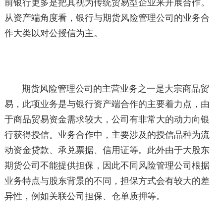
前银行更多是把其视为传统贸易型企业来开展合作。
从资产端角度看，银行与期货风险管理公司的业务合
作大类以对公授信为主。
期货风险管理公司的主营业务之一是大宗商品贸
易，此项业务是与银行资产端合作的主要着力点，由
于商品贸易资金需求较大，公司有非常大的动力向银
行获得授信。业务合作中，主要涉及的授信品种为流
动资金贷款、承兑票据、信用证等。此外由于大股东
期货公司不能提供担保，因此不同风险管理公司根据
业务特点与股东背景的不同，担保方式会有较大的差
异性，例如关联公司担保、仓单质押等。