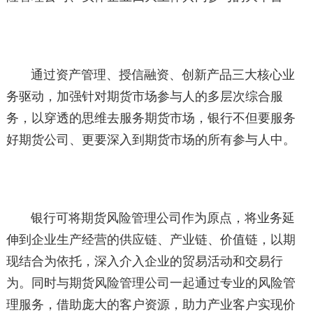
通过资产管理、授信融资、创新产品三大核心业
务驱动，加强针对期货市场参与人的多层次综合服
务，以穿透的思维去服务期货市场，银行不但要服务
好期货公司、更要深入到期货市场的所有参与人中。
银行可将期货风险管理公司作为原点，将业务延
伸到企业生产经营的供应链、产业链、价值链，以期
现结合为依托，深入介入企业的贸易活动和交易行
为。同时与期货风险管理公司一起通过专业的风险管
理服务，借助庞大的客户资源，助力产业客户实现价