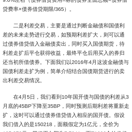
9.6%左右（债券借贷费用=标的债券全面总额×债券借
贷费率×债券借贷期限/365）。
二是利差交易，主要是通过判断金融债和国债利
差的未来走势进行交易，如预期利差扩大，则可以通
过债券借贷借入金融债卖出，同时买入国债期货，待
利差走扩后平仓获得收益，最终平仓后用买入的券归
还当初所借债券。下面我们以2016年4月这波金融债与
国债利差走扩为例，简单介绍结合国债期货进行的卖
出利差交易情况。
在4月5日，我们看到10年国开债与国债的利差从3
月底的45BP下降至35BP，同时预测后期利差将重新走
扩，这时可以通过债券借贷借入相应的国开债。假设
我们借入的是150218，面额假定为1亿元，全价为