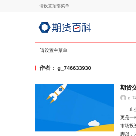
请设置顶部菜单
请设置主菜单
作者：
g_746633930
期货
g_7
止损不
更是一
市场投
脚跟，