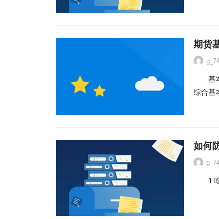
期货
g_7
基本面
综合基
如何
g_7
1 吃