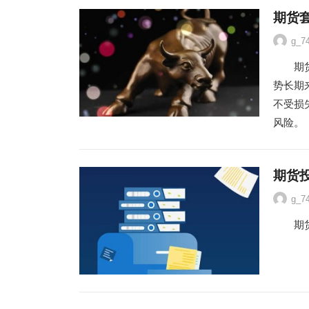
期货
g_7
期货交
势长期
不受损
风险。
期货
g_7
期货投