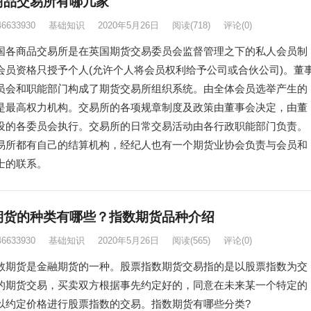
商品交易所有哪几家
46633930
基础知识
2020年5月26日
阅读
(718)
评论(0)
商品交易所是在英国期货交易委员会监督管理之下的私人会员制
会员资格只授予个人(允许个人将会员权利给予公司或合伙公司)。董
员会和职能部门构成了期货交易所组织系统。由全体会员选举产生的
是最高权力机构。交易所的各项规章制度及政策由董事会决定，由董
设的各委员会执行。交易所的日常交易活动由各行政职能部门负责。
易所都有自己的结算机构，经纪人也有一个期货业协会负责与会员和
士的联系。
期货的种类有哪些？指数期货品种介绍
46633930
基础知识
2020年5月26日
阅读
(565)
评论(0)
货是金融期货的一种。股票指数期货交易指的是以股票指数为交
的期货交易，买卖双方根据事先约定好的，同意在未来某一个特定的
以约定价格进行股票指数的交易。指数期货有哪些分类?