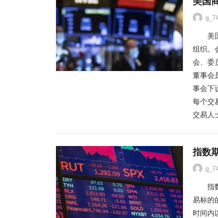
美国
g_7
美国各
组织。
会、委
董事会
事会下
每个交
交易人
指数
g_7
指数期
易标的
时间内