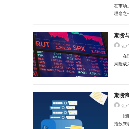
在市场
理念之
期货
g_7
在现货
风险成
期货
g_7
指数是
指数来