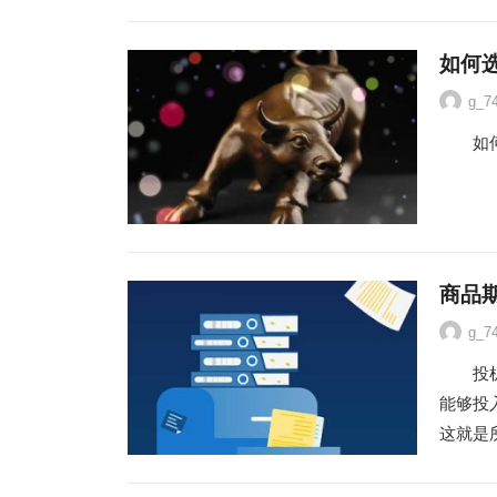
如何
g_7
如何选
商品
g_7
投机资
能够投
这就是