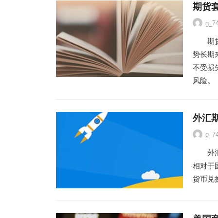
期货
g_7
期货交
势长期
不受损
风险。
外汇
g_7
外汇期
相对于
货币兑