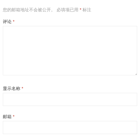
您的邮箱地址不会被公开。
必填项已用
*
标注
评论
*
显示名称
*
邮箱
*