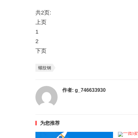
共2页:
上页
1
2
下页
螺纹钢
作者:
g_746633930
为您推荐