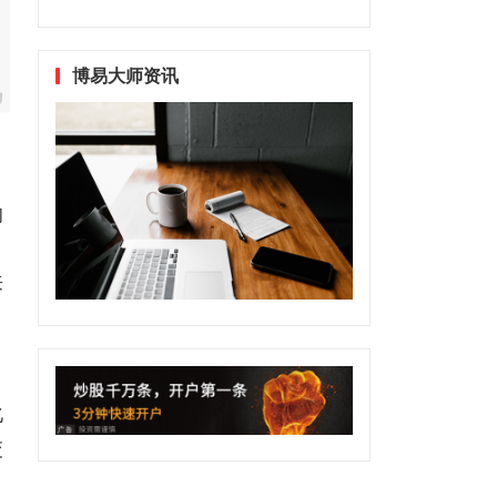
博易大师资讯
的
来
化
交