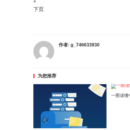
2
下页
作者:
g_746633930
为您推荐
一图读懂