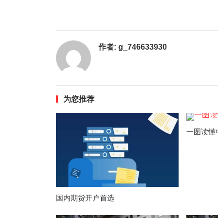
作者:
g_746633930
为您推荐
一图读懂
国内期货开户首选