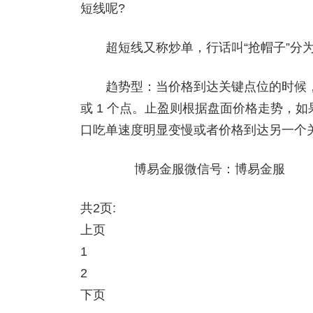
短线呢?
超短线又称炒单，行话叫“抢帽子”分为
趋势型：当价格到达关键点位的时候，关
或 1 个点。止盈则根据盘面价格走势，
口吃单速度明显变慢或者价格到达另一个
博易金服微信号：博易金服
共2页:
上页
1
2
下页