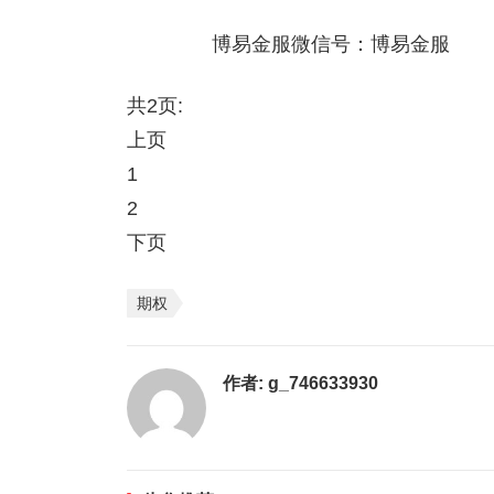
博易金服微信号：博易金服
共2页:
上页
1
2
下页
期权
作者:
g_746633930